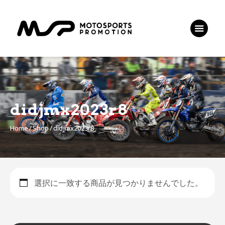
HOME
JMX
TRJ
チケット
お問い合わせ
didjmx2023r8
Home
Shop
didjmx2023r8
選択に一致する商品が見つかりませんでした。