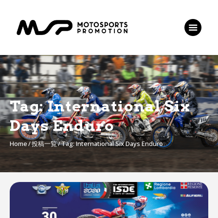
HOME
JMX
TRJ
チケット
お問い合わせ
Tag: International Six
Days Enduro
Home
投稿一覧
Tag: International Six Days Enduro