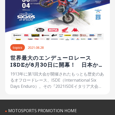
topics
2021.08.28
世界最大のエンデューロレース
ISDEが8月30日に開幕！ 日本から
は滑川勝之選手が参戦
1913年に第1回大会が開催されたもっとも歴史のあ
るオフロードレース、ISDE（International Six
Days Enduro）。その『2021ISDEイタリア大会』
が8月30日（月）から9月4日（土）までイタリアで
開催され、日本からは滑川勝之選手が参戦する。
本来は2020年に開催される予定だった同大会。し
MOTOSPORTS PROMOTION HOME
かし、新型コロナウイルス感染症の世界的な拡大に