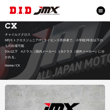
TOP
EVENT
CX
RANKING 2026
チャイルドクロス
RIDERS 2026
MFJモトクロスジュニア/PCライセンス所持者で、小学校3年生以下の
SPONSORS
もの出場可能
50cc以下 Aクラス（国内メーカー）とBクラス（国外メーカー）に分
TICKET
かれる。
MSP Motosports
Home
CX
Promotion TOP