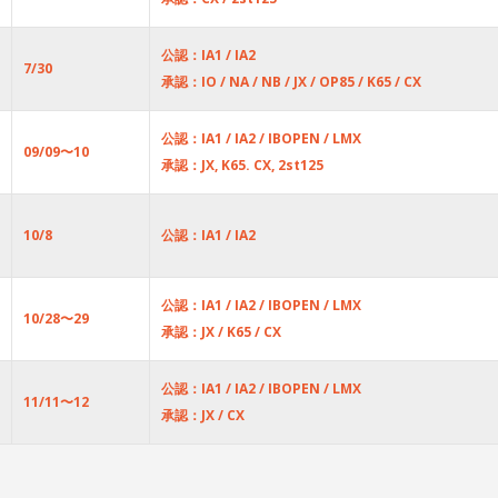
公認：IA1 / IA2
7/30
承認：IO / NA / NB / JX / OP85 / K65 / CX
公認：IA1 / IA2 / IBOPEN / LMX
09/09〜10
承認：JX, K65. CX, 2st125
10/8
公認：IA1 / IA2
公認：IA1 / IA2 / IBOPEN / LMX
10/28〜29
承認：JX / K65 / CX
公認：IA1 / IA2 / IBOPEN / LMX
11/11〜12
承認：JX / CX