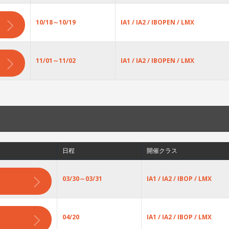
10/18～10/19
IA1 / IA2 / IBOPEN / LMX
11/01～11/02
IA1 / IA2 / IBOPEN / LMX
日程
開催クラス
03/30～03/31
IA1 / IA2 / IBOP / LMX
04/20
IA1 / IA2 / IBOP / LMX