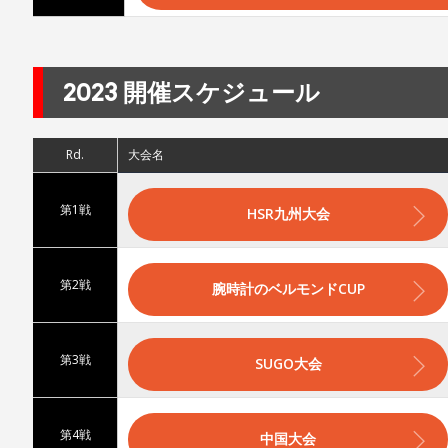
2023 開催スケジュール
Rd.
大会名
第1戦
HSR九州大会
第2戦
腕時計のベルモンドCUP
第3戦
SUGO大会
第4戦
中国大会