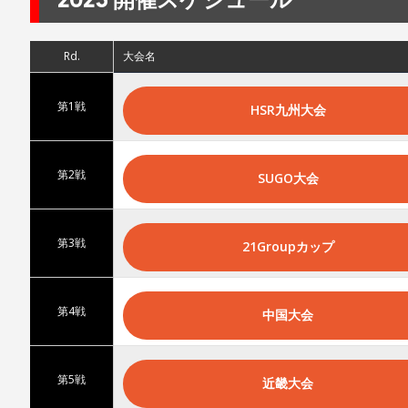
Rd.
大会名
第1戦
HSR九州大会
第2戦
SUGO大会
第3戦
21Groupカップ
第4戦
中国大会
第5戦
近畿大会