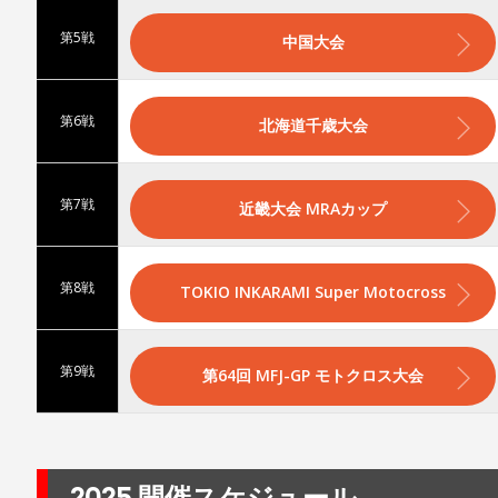
第5戦
中国大会
第6戦
北海道千歳大会
第7戦
近畿大会 MRAカップ
第8戦
TOKIO INKARAMI Super Motocross
第9戦
第64回 MFJ-GP モトクロス大会
2025 開催スケジュール