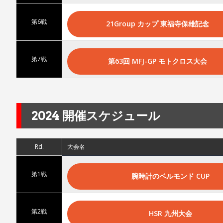
第6戦
21Group カップ 東福寺保雄記念
第7戦
第63回 MFJ-GP モトクロス大会
2024 開催スケジュール
Rd.
大会名
第1戦
腕時計のベルモンド CUP
第2戦
HSR 九州大会