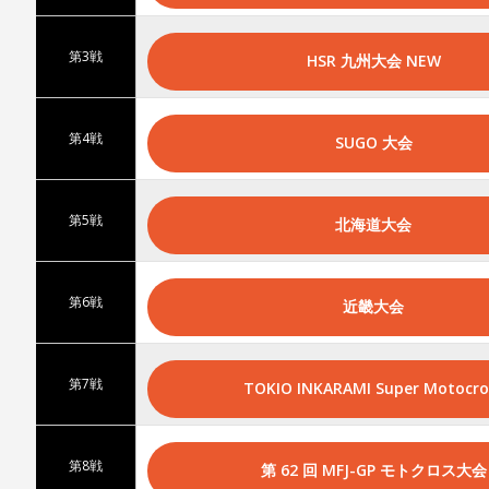
第3戦
HSR 九州大会 NEW
第4戦
SUGO 大会
第5戦
北海道大会
第6戦
近畿大会
第7戦
TOKIO INKARAMI Super Motocro
第8戦
第 62 回 MFJ-GP モトクロス大会