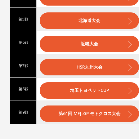
第5戦
北海道大会
第6戦
近畿大会
第7戦
HSR九州大会
第8戦
埼玉トヨペットCUP
第9戦
第61回 MFJ-GP モトクロス大会