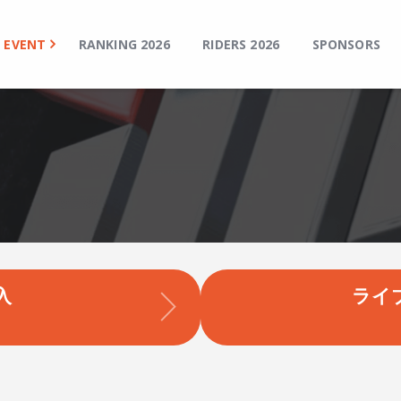
TOP
EVENT
EVENT
RANKING 2026
RIDERS 2026
SPONSORS
RANKING 2026
RIDERS 2026
SPONSORS
TICKET
MSP Motosports Promotion TOP
入
ライ