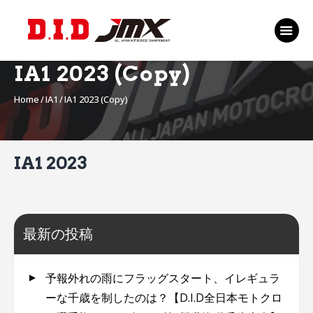
TOP
EVENT
IA1 2023 (Copy)
RANKING 2026
Home
IA1
IA1 2023 (Copy)
RIDERS 2026
SPONSORS
TICKET
IA1 2023
MSP Motosports
Promotion TOP
最新の投稿
予報外れの雨にフラッグスタート、イレギュラ
ーな千歳を制したのは？【D.I.D全日本モトクロ