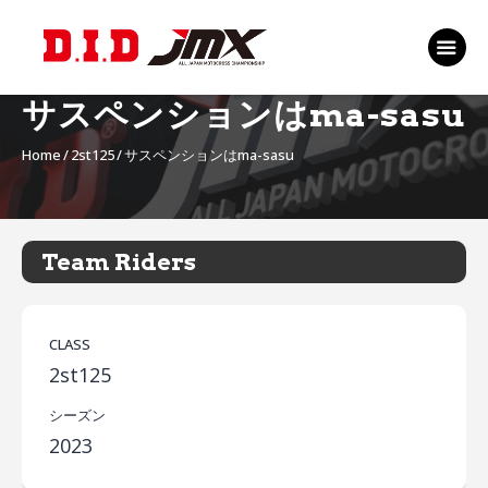
TOP
EVENT
サスペンションはma-sasu
RANKING 2026
Home
2st125
サスペンションはma-sasu
RIDERS 2026
SPONSORS
TICKET
Team Riders
MSP Motosports
Promotion TOP
CLASS
2st125
シーズン
2023