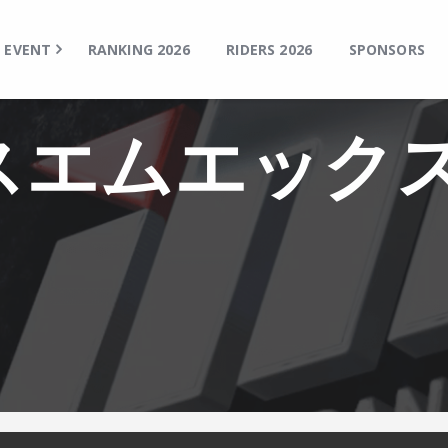
TOP
EVENT
EVENT
RANKING 2026
RIDERS 2026
SPONSORS
RANKING 2026
RIDERS 2026
スエムエック
SPONSORS
TICKET
MSP Motosports Promotion TOP