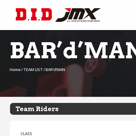
BAR’d’MA
Home
TEAM LIST
BAR’d’MAN
Team Riders
CLASS