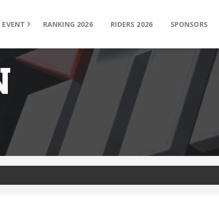
TOP
EVENT
EVENT
RANKING 2026
RIDERS 2026
SPONSORS
RANKING 2026
RIDERS 2026
N
SPONSORS
TICKET
MSP Motosports Promotion TOP