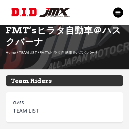
TOP
EVENT
FMT’sヒラタ自動車＠ハス
RANKING 2026
クバーナ
RIDERS 2026
Home
TEAM LIST
FMT’sヒラタ自動車＠ハスクバーナ
SPONSORS
TICKET
MSP Motosports
Team Riders
Promotion TOP
CLASS
TEAM LIST