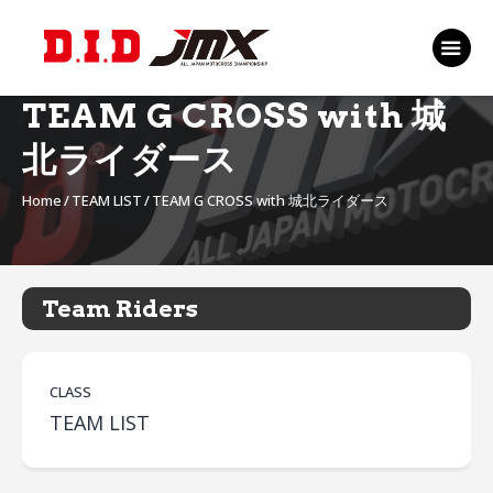
TOP
EVENT
TEAM G CROSS with 城
RANKING 2026
北ライダース
RIDERS 2026
Home
TEAM LIST
TEAM G CROSS with 城北ライダース
SPONSORS
TICKET
MSP Motosports
Team Riders
Promotion TOP
CLASS
TEAM LIST