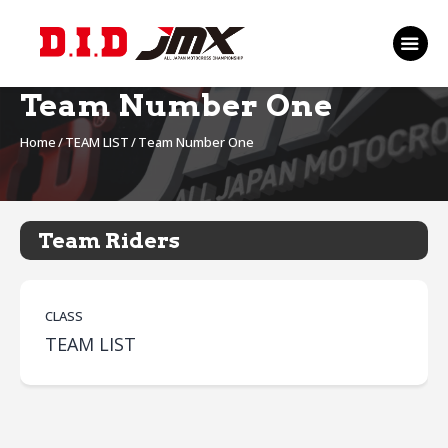
TOP
EVENT
Team Number One
RANKING 2026
Home
TEAM LIST
Team Number One
RIDERS 2026
SPONSORS
TICKET
Team Riders
MSP Motosports
Promotion TOP
CLASS
TEAM LIST