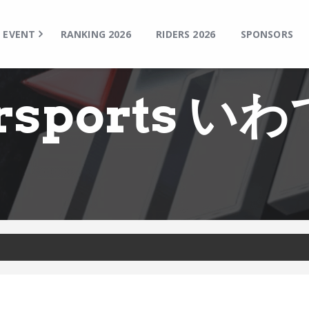
TOP
EVENT
EVENT
RANKING 2026
RIDERS 2026
SPONSORS
RANKING 2026
RIDERS 2026
rsports いわ
SPONSORS
TICKET
MSP Motosports Promotion TOP