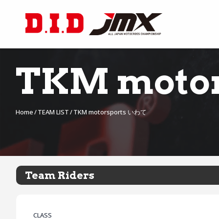
TKM moto
Home
TEAM LIST
TKM motorsports いわて
Team Riders
CLASS