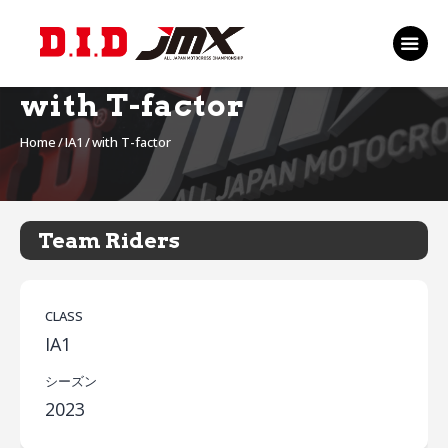
TOP
EVENT
with T-factor
RANKING 2026
Home
IA1
with T-factor
RIDERS 2026
SPONSORS
TICKET
Team Riders
MSP Motosports
Promotion TOP
CLASS
IA1
シーズン
2023