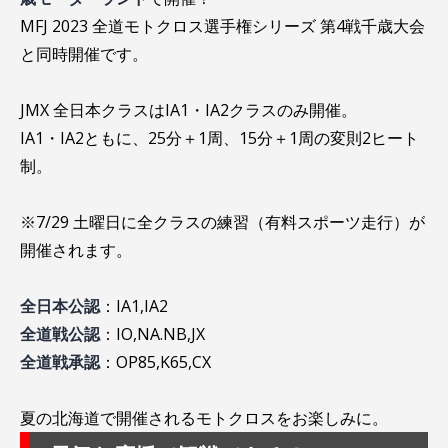
MFJ 2023 全道モトクロス選手権シリーズ 第4戦千歳大会
と同時開催です。
JMX 全日本クラスはIA1・IA2クラスのみ開催。
IA1・IA2ともに、25分＋1周、15分＋1周の変則2ヒート
制。
※7/29 土曜日に全クラスの練習（有料スポーツ走行）が
開催されます。
全日本公認
：IA1,IA2
全道戦公認
：IO,NA.NB,JX
全道戦承認
：OP85,K65,CX
夏の北海道で開催されるモトクロスをお楽しみに。