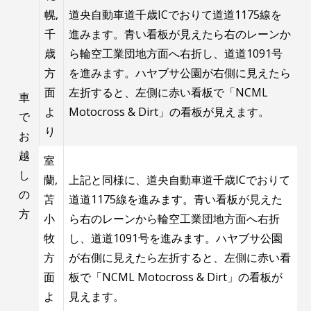
幌,
道央自動車道千歳ICでおりて道道1175線を
千
進みます。青い看板が見えたら右のレーンか
歳
ら輪空工業団地方面へ右折し、道道1091号
方
を進みます。ハヤブサ公園が右側に見えたら
面
左折すると、左側に赤い看板で「NCML
車
よ
Motocross & Dirt」の看板が見えます。
で
り
お
越
室
し
蘭,
上記と同様に、道央自動車道千歳ICでおりて
の
苫
道道1175線を進みます。青い看板が見えた
方
小
ら右のレーンから輪空工業団地方面へ右折
牧
し、道道1091号を進みます。ハヤブサ公園
方
が右側に見えたら左折すると、左側に赤い看
面
板で「NCML Motocross & Dirt」の看板が
よ
見えます。