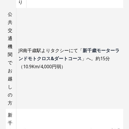
り
公
共
交
通
機
JR南千歳駅よりタクシーにて「
新千歳モーターラ
関
ンドモトクロス&ダートコース
」へ。約15分
で
（10.9Km/4,000円弱）
お
越
し
の
方
新
千