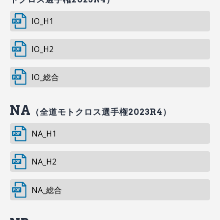
IO_H1
IO_H2
IO_総合
NA
（全道モトクロス選手権2023R4）
NA_H1
NA_H2
NA_総合