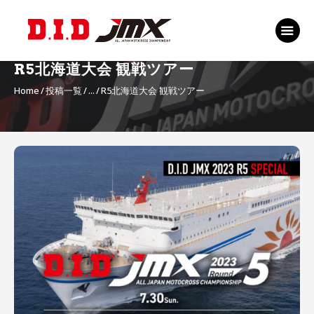
TOP
EVENT
R5北海道大会 観戦ツアー
RANKING 2026
Home
投稿一覧
...
R5北海道大会 観戦ツアー
RIDERS 2026
SPONSORS
投
TICKET
稿
MSP Motosports
Promotion TOP
ナ
ビ
ゲ
ー