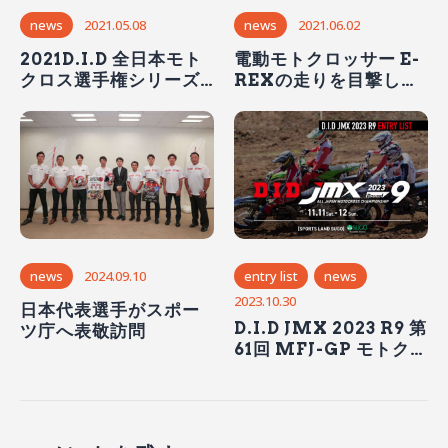
news
2021.05.08
news
2021.06.02
2021D.I.D 全日本モト
電動モトクロッサー E-
クロス選手権シリーズ
REXの走りを目撃しよ
第3戦関東大会（5/15～
う！
16）の観戦情報＆見ど
ころ
news
2024.09.10
entry list
news
2023.10.30
日本代表選手がスポー
D.I.D JMX 2023 R9 第
ツ庁へ表敬訪問
61回 MFJ-GP モトクロ
ス大会エントリーリス
ト