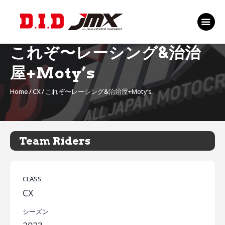
TOP
EVENT
これぞ〜レーシング&治治
RANKING 2026
屋+Moty’s
RIDERS 2026
Home
CX
これぞ〜レーシング&治治屋+Moty’s
SPONSORS
TICKET
MSP Motosports
Team Riders
Promotion TOP
CLASS
CX
シーズン