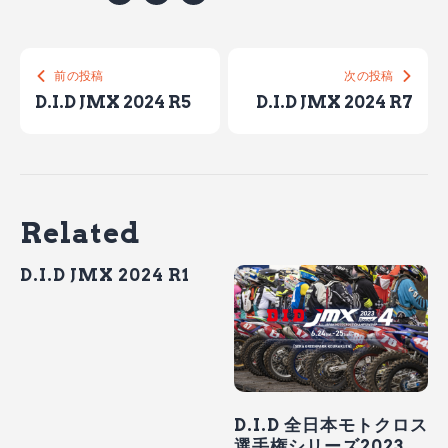
ビ
ゲ
前の投稿
次の投稿
ー
D.I.D JMX 2024 R5
D.I.D JMX 2024 R7
シ
ョ
ン
Related
D.I.D JMX 2024 R1
D.I.D 全日本モトクロス
選手権シリーズ2023