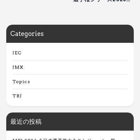
R4 中国大会 TOHO
Racing CUP
Categories
JEC
JMX
Topics
TRJ
最近の投稿