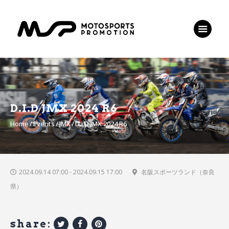
HOME
JMX
TRJ
チケット
お問い合わせ
D.I.D JMX 2024 R6
Home
Events
JMX
D.I.D JMX 2024 R6
投
2024.09.14 07:00 - 2024.09.15 17:00
名阪スポーツランド（奈良
県）
稿
ナ
share: