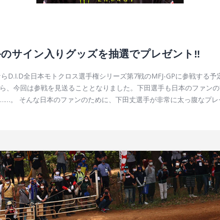
丈選手のサイン入りグッズを抽選でプレゼント‼︎
D.I.D全日本モトクロス選手権シリーズ第7戦のMFJ-GPに参戦す
ら、今回は参戦を見送ることとなりました。下田選手も日本のファンの
……。 そんな日本のファンのために、下田丈選手が非常に太っ腹なプ
です。いやはやありがたい。 プレゼント応募の詳しい方法は下記を参
手渡しとなります。 IA1、IA2のチャンピオン争いは熾烈な状況ですし
数 ※直筆サイン入り！？ヘルメット・ブーツまであるらしい？！ 詳細は1
了させた方 【抽選登録方法】 step1： リンク先のフォームに必要事項を
のページの下から！＞ step3： 10月23日（土）ゲートオープン（7
ース」にて抽選登録を行ってください。 ※応募する本人が、有料のチケッ
注意ください。 【当選発表日時】 10月24日（日）12:30～13:3
て直接手渡し ※当選者本人が当大会の有料チケットと身分証明書を持参の
てください。