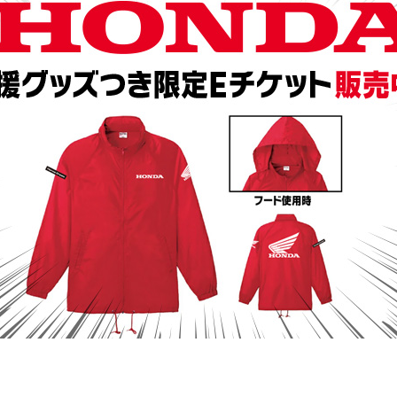
新規感染者数が激減している状況での開催とはいえ、今大会でも新型コロ
アを設ける予定とのこと。これは、ライダーやチーム関係者と観客の接
全日本モトクロスが持つ魅力ですが、コロナの現状を踏まえてご理解いた
や体調チェックシートの提出などが求められます。また、飲食時以外の
いいたします。 【3】コースはアップダウンも豊富でダイナミック か
ふたつの丘にまたがるようにレイアウトされ、その斜面や谷地といった
ある上りの「大坂」、メインエリアから見ると “丘の向こう”となるエ
すが、「アップダウンが豊富でダイナミック」という基本コンセプトは踏襲
開していますが、豪快なアップダウンはなかなか映像では伝わりづらく、ぜひ
リア左側にコンクリートスタンド席が設けられていましたが、近年はそ
ンセクションにはバイク来場者無料（一般利用500円）の「SUGOラ
通機関のみを利用した来場は難易度が高めな立地とはいえ、初めての全
） 山本鯨選手（#1） 渡辺祐介選手（#3） 渡辺祐介選手（#3） 排気
ート制覇を達成。ランキングトップにつけているヤマハファクトリーチー
マハファクトリーチームから参戦する富田俊樹選手は2-3位となり、こ
手が7点差の大接戦となっています。 このクラスは今季、カワサキファク
手は、ポイントランキングでは3番手の富田選手から22～30点差で、
が変更され、優勝25点、2位20点、3位16点、4位13点、5位11点