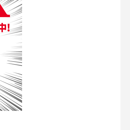
ナウイルス対策を徹底しています。 大会前の情報による
触機会を大幅に減らすことで、感染リスクを下げるという
だけますようお願いいたします。 またSUGOの入場時に
マスク着用や観戦時の密集回避（ソーシャルディスタンス
つてモトクロス世界選手権を誘致したこともあるスポーツラ
自然の地形を生かした豊富なアップダウンも特徴としていま
リアにはハイスピードな「ヨーロピアンセクション」もあり
。現地で観戦できないファンのためにYoutubeライブ動
とも会場で生観戦してもらいたいところです。 SUGOライダー
れに加えて大坂の横など複数ヵ所に観客席の整備が進められ
イダーズカフェ」が設けられるなど、観戦環境の向上が進め
日本モトクロス観戦にも最適なコースのひとつです。
量450ccの4ストマシンが参戦する最高峰クラスのIA1は、第
ムの渡辺祐介選手（#3）が3-4位だったことから、ポイ
ちらも渡辺選手とのポイント差を削減。渡辺選手が181
トリーチームの能塚智寛選手（#5）とホンダサポートライダ
逆転チャンピオンにはやや厳しい状況ですが、レースでのヒ
……と、これまでよりも上位のポイント間隔が大きめ。優勝と