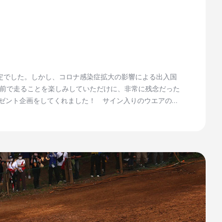
る予定でした。しかし、コロナ感染症拡大の影響による出入国
前で走ることを楽しみしていただけに、非常に残念だった
レゼント企画をしてくれました！ サイン入りのウエアのみ
照してもらうとして、会場にこないと抽選対象とはなりま
、10月23日、24日はスポーツランドSUGOへいくしか
0/18以降に発表しますのでお楽しみに！ 【抽選対象
記入し送信してください。 step2： ”有料のチケット”に
:30）～ゲートクローズ 10月24日（日）ゲートオープン
トと、身分証明書をお持ちください。 ※有料チケットの使い
0（予定） 【発表方法】 下田丈ブースでの貼りだし 場内放
うえお越しください。 ※郵送での発送は行いません。 ※