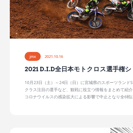
jmx
2021.10.16
2021 D.I.D全日本モトクロス選手権
10月23日（土）～24日（日）に宮城県のスポーツランド
クラス注目の選手など、観戦に役立つ情報をまとめて紹介しま
コロナウイルスの感染拡大による影響で中止となり全6戦に
日（日）の第7戦第59回MFJ-GPモトクロス大会は、
にいることが非常に重要となるため、もしかしたら最終戦以
台となるのは、宮城県のスポーツランドSUGO。かつて
いるカートコースも有し、全日本トライアル選手権や全日
となりました。 【2】万全の新型コロナウイルス対策で 施設とスタッフが充実し、オンロードとオフロードのさまざまなレースを開催することなどで、コロナ禍におけるイベント実施のノ