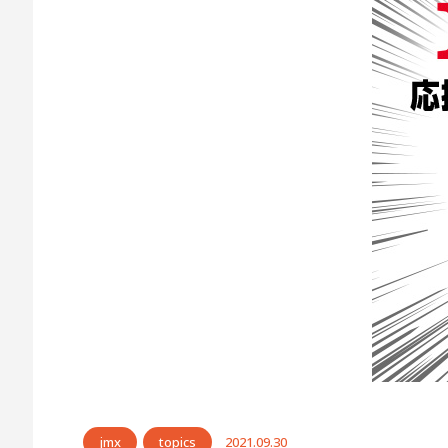
ウハウも蓄積してきたスポーツランドSUGO。全国的な
と、第4戦と同じくパドックには観客の立ち入り制限エリ
考えに基づいています。選手との距離が近いのが、本来の
は、選手や関係者や観客などに対して、状況に応じて検温
確保）なども呼びかけられています。ご協力よろしくお願
ンドSUGOのインターナショナルモトクロスコースは、
す。コースの序盤には、斜度が約30度で長さが約70mも
ます。 比較的頻繁にコースの仕様が変更されるSUGOで
画配信チャンネルの「MFJ Live Channel」を展
ズカフェちなみに、SUGOには昔からスターティングエ
ました。飲食店ブースも複数ヵ所に分散され、ヨーロピア
られています。メインエリアのトイレはきれいで、公共交
【4】最高峰クラスのIA1で注目の選手は？ 山本鯨選手（#1
6戦でホンダサポートライダーの山本鯨選手（#1）が両ヒ
ント差が2点に詰まりました。さらに、渡辺選手と同じくヤ
点、山本選手が179点、富田選手が174点と、上位3選
ーの小方誠選手（#4）までが5強状態。能塚選手と小方選
ート優勝は十分に狙える存在です。 今季はポイントスケール
jmx
topics
2021.09.30