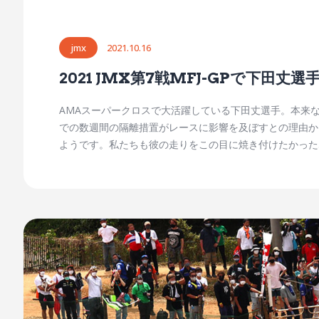
jmx
2021.10.16
2021 JMX第7戦MFJ-GPで下田
AMAスーパークロスで大活躍している下田丈選手。本来なら
での数週間の隔離措置がレースに影響を及ぼすとの理由か
ようです。私たちも彼の走りをこの目に焼き付けたかった
ならず、ヘルメットやブーツまで？？用意してくれたよう
せん！ そして、サイン入りグッズは「下田丈ブース」で直接
ないでしょ〜♪ 【プレゼントグッズ内容】 ウエアー類多
者】 有料のチケットにてMFJ -GPに来場し、抽選登録を完
て、MFJGPを観戦に行きましょう！ ＜チケット購入はこちら
（7:00）～11:59までに、第1パドック内「下田丈ブ
まわしが発覚した場合、関係者全員抽選対象外となりますのでご
送 電話での呼び出し 【受け渡し方法】 下田丈ブースに
受取されないグッズの再抽選は行いません。必ず取りに来