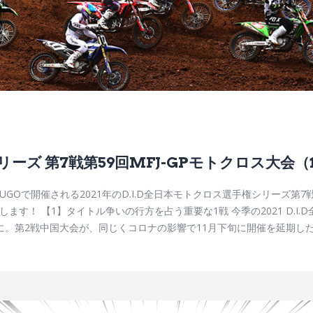
シリーズ 第7戦第59回MFJ-GPモトクロス大会
SUGOで開催される2021年のD.I.D全日本モトクロス選手権シリーズ
す！ 【1】タイトル争いの行方を占う重要な1戦 今季の2021 D.I
。第2戦中国大会が、同じくコロナの影響で11月下旬に開催を延期したこ
シーズン決着の場ではなくなりました。一方で、チャンピオン争いに加わ
上にアグレッシブなライディングとし烈なバトルが観られるかもしれません
スーパーバイク世界選手権が開催されたこともあるオンロードサーキッ
本エンデューロ選手権まで実施される広大な複合モータースポーツ施設