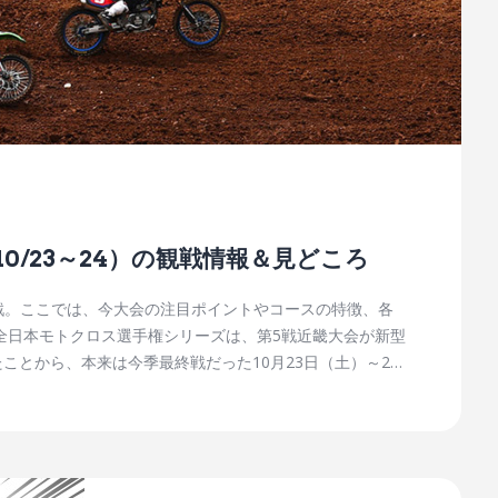
（10/23～24）の観戦情報＆見どころ
第7戦。ここでは、今大会の注目ポイントやコースの特徴、各
.D全日本モトクロス選手権シリーズは、第5戦近畿大会が新型
とから、本来は今季最終戦だった10月23日（土）～24
っているライダーにとっては、この大会終了後に有利な立場
。 そんな第7戦第59回MFJ-GPモトクロス大会の舞
トや、現在でも全日本スーパーモト選手権などが実施されて
です。全日本モトクロス選手権では、今季第4戦でも会場