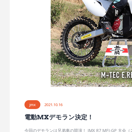
jmx
2021.10.16
電動MXデモラン決定！
今回のデモランは兄弟車の競演！ JMX R7 MFJ-GP 大会（