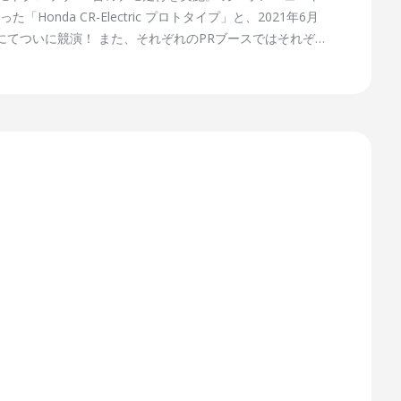
da CR-Electric プロトタイプ」と、2021年6月
ムにてついに競演！ また、それぞれのPRブースではそれぞ
抜ける。一度見たら忘れられない不思議な感覚をぜひご体
アドバイザーを務める増田一将（ますだ かずまさ）さんが担
 13:05 ～ 13:15 ／ （日） 12:45 ～
延等により、予告なく走行を中止/短縮する場合がございま