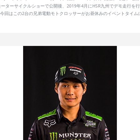
サイクルショーで公開後、2019年4月にHSR九州でデモ走行を行った「Hon
EX」。 今回はこの2台の兄弟電動モトクロッサーがお昼休みのイベントタイ
両の走行音のみながら、ダイナミックなスピードでコースを自由に駆け
HRCワークス契約ライダーで、現在Hondaサテライトチームのレーシング
の電動モトクロッサーが演じるデモ走行をお見逃しなく！ デモ走行タイム：（土）
観デザインが変わる予定です。※天候やコース状況、あるいはレース進行の遅
 観戦情報