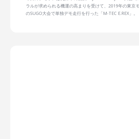
ラルが求められる機運の高まりを受けて、2019年の東京モーター
のSUGO大会で単独デモ走行を行った「M-TEC E.R
れのスタイルをじっくり見られる展示も行います。 市販モトクロッサーCRFをベースに、車体をHondaが、パワーユニットを無限（株式会社M-TEC）が制作。 両社の共同研究により生ま
れた2台の電動モトクロッサーは、小さなモーター音と車
感ください。 また、今回のデモ走行は、Honda CR-Electric プロトタイプを元全日本モトクロスチャンピオンで”無限”契約ライダーであった川島雄一郎（かわしま ゆういちろう）さんが、
M-TEC E.REXを元全日本モトクロスチャンピオンの
当。 MXのレジェンドライダーお二人と、MXの未来を担う最新
12:55 [MX本コース全域] ※走行当日は車両の外
す。あらかじめご了承ください。 JMX R7 MFJ-GP 大会