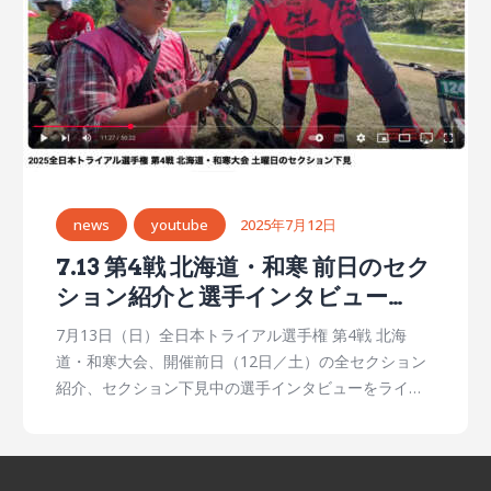
news
youtube
2025年7月12日
7.13 第4戦 北海道・和寒 前日のセク
ション紹介と選手インタビュー
【MFJ公式youtubeチャンネル】
7月13日（日）全日本トライアル選手権 第4戦 北海
道・和寒大会、開催前日（12日／土）の全セクション
紹介、セクション下見中の選手インタビューをライブ
配信しました。 【MFJ公式youtubeチャンネル】
https://www.youtube.com/@MFJofficial