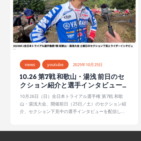
news
youtube
2025年10月25日
10.26 第7戦 和歌山・湯浅 前日のセ
クション紹介と選手インタビュー
【MFJ公式youtubeチャンネル】
10月26日（日）全日本トライアル選手権 第7戦 和歌
山・湯浅大会、開催前日（25日／土）のセクション紹
介、セクション下見中の選手インタビューを配信しま
した。 ※現地通信環境の事情により、収録映像をアッ
プロードしました。 ※明日の競技もライブではなく収
録後のアップロードになります（当日の夜を予定して