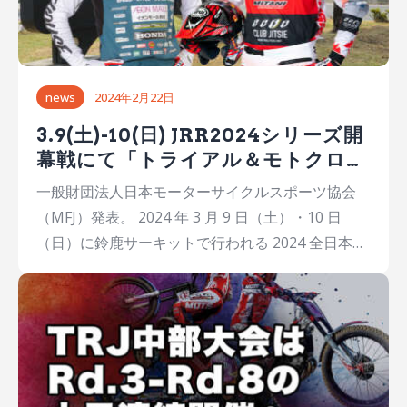
news
2024年2月22日
3.9(土)-10(日) JRR2024シリーズ開
幕戦にて「トライアル＆モトクロス
パフォーマンス」を実施！
一般財団法人日本モーターサイクルスポーツ協会
（MFJ）発表。 2024 年 3 月 9 日（土）・10 日
（日）に鈴鹿サーキットで行われる 2024 全日本ロ
ードレース選手権（JRR）シリーズ開幕戦を含む
「2024NGK スパークプラグ鈴鹿 2＆4 レース」に
て、全日本トライアル選手権 11 連覇中のチャンピ
オンの小川友幸選手によるトライアルバイクパフォ
ーマンスを披露。 3月9日（土）には鈴鹿を拠点に
全日本モトクロス選手権に参戦する小島庸平選手も