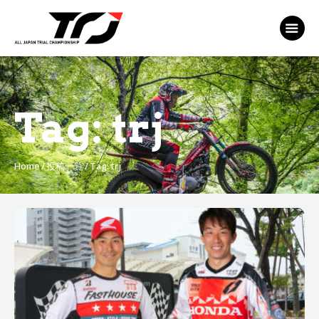
MFJ 全日本トライアル選手権
EVENT
TRJ ランキング
MSP Motosports
Tag: trj
Promotion TOP
Home
投稿一覧
Tag: trj