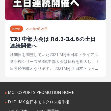
モトクロスバイクでのパフォーマンスを披露いたし
ます。 2輪ロードレースと4輪車レースの複合大会
にて、観戦に訪れるファンに向け、トライアル
（TRJ）とモトクロス（JMX）のトップライダーが
news
2021年9月25日
その魅力をアピールします。 小川選手・小島選手
のパフォーマンスを迫力の眼前でご覧いただき、そ
TRJ 中部大会は Rd.3-Rd.8の土日
れぞれの競技での両選手の活躍をぜひ応援してくだ
連続開催へ
さい。 ■トライアル＆モトクロスパフォーマンス
延期日を調整していた2021 MFJ全日本トライアル
（2024NGK スパークプラグ鈴鹿 2＆4 レース 内 シ
選手権シリーズ第3戦中部大会は日程を拡大し、土
ョータイムイベント） 日 時： 3 月 9 日（土）
日連続開催となります。 2021MFJ 全日本トライア
12:45～13:10 ＆ 14:40～15:05 3 月 10 日（日）
ル選手権（TRJ）は2021年度のコロナウィルス蔓延
10:30～10:55 ＆…
による緊急事態宣言発令に伴い、北海道・中国・近
畿の3大会が開催中止となってしまい、ファンの皆
MOTOSPORTS PROMOTION HOME
様にはなかなかレースが観られない一年となってい
D.I.D JMX 全日本モトクロス選手権
ました。 中部大会はRd.3の延期開催で2021年度の
最終戦となる予定でしたが、本日9月25日にMFJの