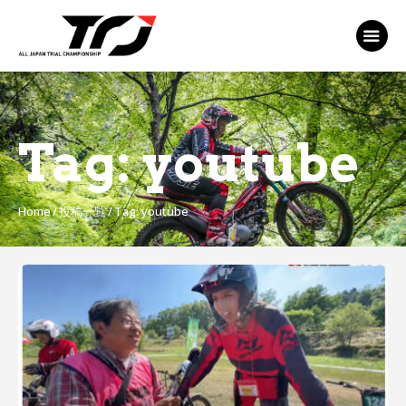
MFJ 全日本トライアル選手権
EVENT
TRJ ランキング
MSP Motosports
Tag: youtube
Promotion TOP
Home
投稿一覧
Tag: youtube