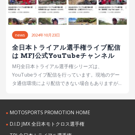
news
2024年10月23日
全日本トライアル選手権ライブ配信
は MFJ公式YouTubeチャンネル
MFJ全日本トライアル選手権シリーズは、
YouTubeライブ配信を行っています。現地のデー
タ通信環境により配信できない場合もありますが、
配信可能な会場では国際A級スーパークラスのSSな
どを、ライブで配信しています。（ライブ配信がで
きない会場では、収録映像を当日中にアップロード
MOTOSPORTS PROMOTION HOME
しています） YouTubeチャンネル名は「MFJ / 日
D.I.D JMX 全日本モトクロス選手権
本モーターサイクルスポーツ協会公式」となりま
す。チャンネル登録をよろしくお願いいたします。