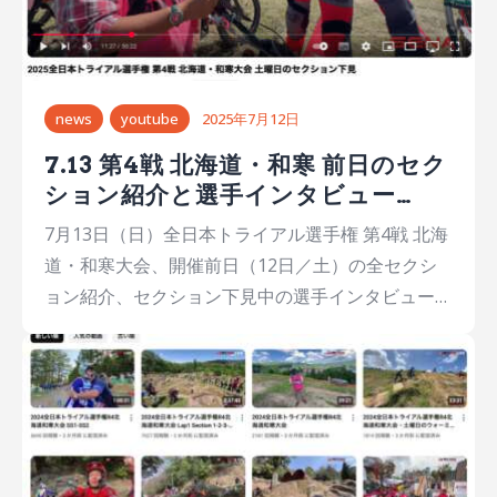
news
youtube
2025年7月12日
7.13 第4戦 北海道・和寒 前日のセク
ション紹介と選手インタビュー
【MFJ公式youtubeチャンネル】
7月13日（日）全日本トライアル選手権 第4戦 北海
道・和寒大会、開催前日（12日／土）の全セクシ
ョン紹介、セクション下見中の選手インタビューを
ライブ配信しました。 【MFJ公式youtubeチャンネ
ル】https://www.youtube.com/@MFJofficial