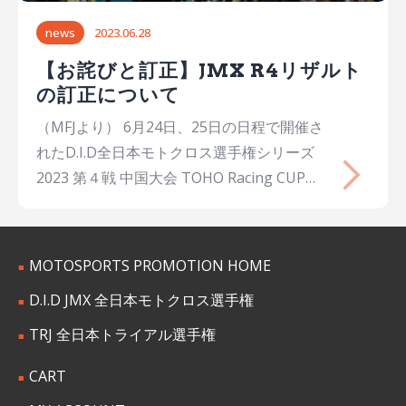
news
2023.06.28
【お詫びと訂正】JMX R4リザルト
の訂正について
（MFJより） 6月24日、25日の日程で開催さ
れたD.I.D全日本モトクロス選手権シリーズ
2023 第４戦 中国大会 TOHO Racing CUPに
おいて発表されたレース結果の一部に誤りが
ありました。 これを修正し改訂版を正式結
果として発表させていただきます。 IA1 IA1
MOTOSPORTS PROMOTION HOME
予選スタートリスト IA1公式予選(正式) IA1
D.I.D JMX 全日本モトクロス選手権
ヒート1決勝スタートリスト IA1ヒート1決勝
(正式) IA1ヒート2決勝(正式) IA1総合結果
TRJ 全日本トライアル選手権
IA1総合結果（訂正版） IA2 IA2-A組予選スタ
CART
ートリスト IA2-A組公式予選(正式) IA2-B組