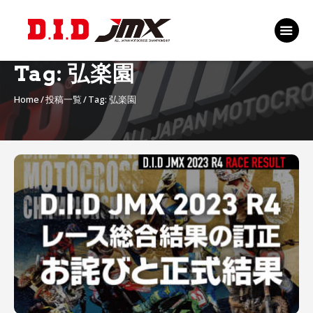
TOP
EVENT
Tag: 弘楽園
RANKING 2026
Home
投稿一覧
Tag: 弘楽園
RIDERS 2026
SPONSORS
TICKET
MSP Motosports
Promotion TOP