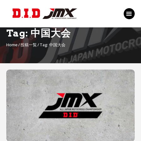
TOP
EVENT
Tag: 中国大会
RANKING 2026
Home
投稿一覧
Tag: 中国大会
RIDERS 2026
SPONSORS
TICKET
MSP Motosports
Promotion TOP