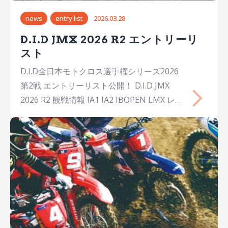
news
entry list
2026.03.28
D.I.D JMX 2026 R2 エントリーリ
スト
D.I.D全日本モトクロス選手権シリーズ2026
第2戦 エントリーリスト公開！ D.I.D JMX
2026 R2 観戦情報 IA1 IA2 IBOPEN LMX レデ
ィース CRF125F IA1 No.氏名Name出身年齢
チームメーカーマシン 1 大倉 由揮 Yuki
OKURA大阪27 Honda Dream Racing
BellsHondaCRF450R 2 JAY WILSON Jay
WILSONAUS31 YAMAHA FACTORY RACING
TEAMYamahaYZ450FM 3 大城 魁之輔
Kainosuke OSHIRO沖縄26 YAMAHA
FACTORY…