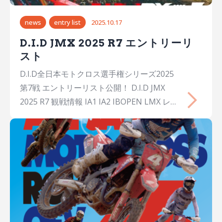
news
entry list
2025.10.17
D.I.D JMX 2025 R7 エントリーリ
スト
D.I.D全日本モトクロス選手権シリーズ2025
第7戦 エントリーリスト公開！ D.I.D JMX
2025 R7 観戦情報 IA1 IA2 IBOPEN LMX レデ
ィース JX ジュニアクロス CX チャイルドク
ロス IA1 No.氏名Name出身年齢チームメー
カーマシン 1Jay WilsonJay
WILSONAUS31YAMAHA FACTORY RACING
TEAMYamahaYZ450FM 2横山 遥希Haruki
YOKOYAMA埼玉27Honda Dream Racing
LGHondaCRF450R 3Romain Febvre
Romain FEBVREFRA33Team Kawasaki