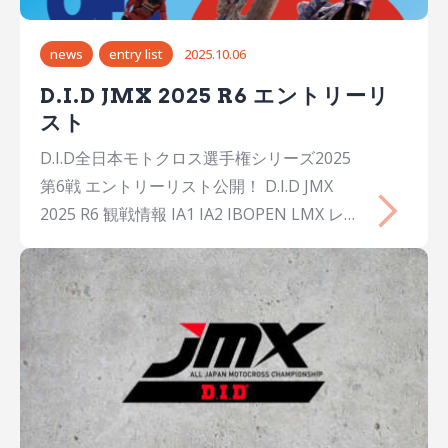
R&DKawasakiKX450SR 4大倉 由揮Yuki
OKURA大阪26Honda Dream Racing
news
entry list
2025.10.06
BellsHondaCRF450R 5能塚 智寛Chihiro…
D.I.D JMX 2025 R6 エントリーリ
スト
D.I.D全日本モトクロス選手権シリーズ2025
第6戦 エントリーリスト公開！ D.I.D JMX
2025 R6 観戦情報 IA1 IA2 IBOPEN LMX レデ
ィース JX ジュニアクロス CX チャイルドク
ロス K65 Honda CRF125カップ YZ125 ファ
ンバイク IA1 No.氏名Name出身年齢チーム
メーカーマシン 1JAY WILSONJay
WILSONAUS31YAMAHA FACTORY RACING
TEAMYamahaYZ450FM 2横山 遥希Haruki
YOKOYAMA埼玉26Honda Dream Racing
LGHondaCRF450R 4大倉 由揮Yuki OKURA