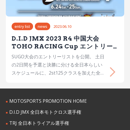
ートリスト IA2-A組公式予選(正式) IA2-B組
予選スタートリスト IA2-B組公式予選(正式)
IA2ヒート1決勝スタートリスト IA2ヒート1
entry list
news
2023.06.10
決勝(正式) IA2ヒート2決勝(正式) …
D.I.D JMX 2023 R4 中国大会
TOHO RACING Cup エントリー
リスト
SUGO大会のエントリーリストを公開。 土日
の2日間を予選と決勝に分ける全日本らしい
スケジュールに、2st125クラスを加えた全7
クラス。 オフロード最速を目指す延べ207名
のライダーが宮城県スポーツランドSUGOに
集結！
MOTOSPORTS PROMOTION HOME
D.I.D JMX 全日本モトクロス選手権
TRJ 全日本トライアル選手権