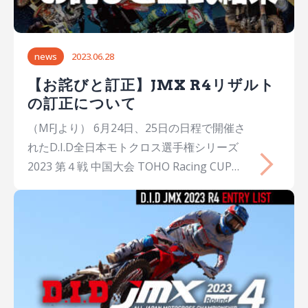
BellsHondaCRF450R 5能塚 智寛Chihiro
NOTSUKA福岡28Team Kawasaki
R&DKawasakiKX450-SR 6大塚 豪太Gota
news
2023.06.28
OTSUKA栃木28T.E.SPORTHondaCRF450R 7
安原…
【お詫びと訂正】JMX R4リザルト
の訂正について
（MFJより） 6月24日、25日の日程で開催さ
れたD.I.D全日本モトクロス選手権シリーズ
2023 第４戦 中国大会 TOHO Racing CUPに
おいて発表されたレース結果の一部に誤りが
ありました。 これを修正し改訂版を正式結
果として発表させていただきます。 IA1 IA1
予選スタートリスト IA1公式予選(正式) IA1
ヒート1決勝スタートリスト IA1ヒート1決勝
(正式) IA1ヒート2決勝(正式) IA1総合結果
IA1総合結果（訂正版） IA2 IA2-A組予選スタ