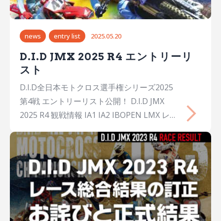
BellsHondaCRF450R 5能塚 智寛Chihiro
NOTSUKA福岡28Team…
news
entry list
2025.05.20
D.I.D JMX 2025 R4 エントリーリ
スト
D.I.D全日本モトクロス選手権シリーズ2025
第4戦 エントリーリスト公開！ D.I.D JMX
2025 R4 観戦情報 IA1 IA2 IBOPEN LMX レデ
ィース CX チャイルドクロス 2st 125 IA1 No.
氏名Name出身年齢チームメーカーマシン
1JAY WILSONJay WILSONAUS30YAMAHA
FACTORY RACING TEAMYamahaYZ450FM
2横山 遥希Haruki YOKOYAMA埼玉26Honda
Dream Racing LGHondaCRF450R 4大倉 由
揮Yuki OKURA大阪26Honda Dream Racing