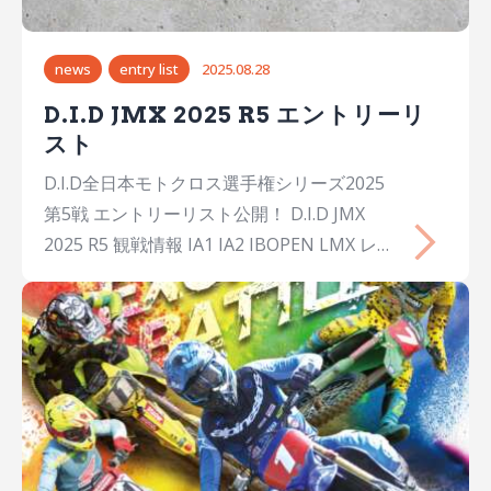
大阪26Honda Dream Racing
BellsHondaCRF450R 5能塚 智寛Chihiro…
news
entry list
2025.08.28
D.I.D JMX 2025 R5 エントリーリ
スト
D.I.D全日本モトクロス選手権シリーズ2025
第5戦 エントリーリスト公開！ D.I.D JMX
2025 R5 観戦情報 IA1 IA2 IBOPEN LMX レデ
ィース JX ジュニアクロス CX チャイルドク
ロス K65 2st 125 YZ125 IA1 No.氏名Name
出身年齢チームメーカーマシン 1JAY
WILSONJay WILSONAUS31YAMAHA
FACTORY RACING TEAMYamahaYZ450FM
2横山 遥希Haruki YOKOYAMA埼玉26Honda
Dream Racing LGHondaCRF450R 4大倉 由
揮Yuki OKURA大阪26Honda Dream Racing