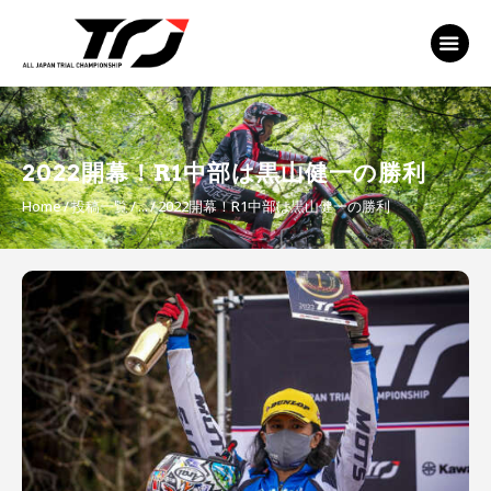
MFJ 全日本トライアル選手権
EVENT
TRJ ランキング
MSP Motosports
2022開幕！R1中部は黒山健一の勝利
Promotion TOP
Home
投稿一覧
...
2022開幕！R1中部は黒山健一の勝利
投
稿
ナ
ビ
ゲ