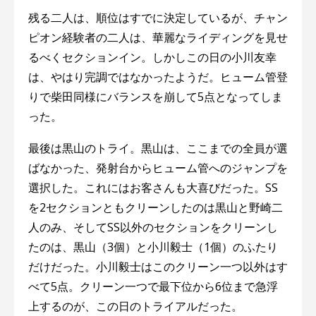
残る二人は、順位はすでに決定しているが、チャン
ピオン経験者の二人は、華麗なライディングを見せ
るべくセクションイン。しかしこの日の小川友幸
は、やはり完調ではなかったようだ。ヒューム管登
りで柴田同様にバランスを崩して5点となってしま
った。
最後は黒山のトライ。黒山は、ここまでの全員が選
ばなかった、発射台からヒューム管へのジャンプを
選択した。これにはお客さんも大喜びだった。SS
を2セクションともクリーンしたのは黒山と野崎二
人のみ、そしてSS以外のセクションをクリーンし
たのは、黒山（3個）と小川毅士（1個）のふたり
だけだった。小川毅士はこのクリーン一つ以外はす
べて5点。クリーン一つで最下位から6位まで急浮
上するのが、この日のトライアルだった。