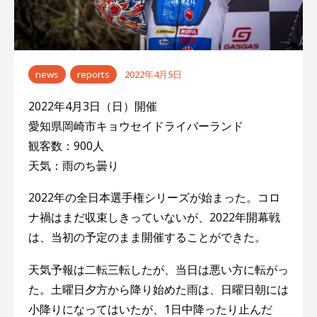
ー
シ
ョ
news
reports
2022年4月5日
ン
2022年4月3日（日）開催
愛知県岡崎市キョウセイドライバーランド
観客数：900人
天気：雨のち曇り
2022年の全日本選手権シリーズが始まった。コロ
ナ禍はまだ収束しきっていないが、2022年開幕戦
は、当初の予定のまま開催することができた。
天気予報は二転三転したが、当日は悪い方に転がっ
た。土曜日夕方から降り始めた雨は、日曜日朝には
小降りになってはいたが、1日中降ったり止んだ