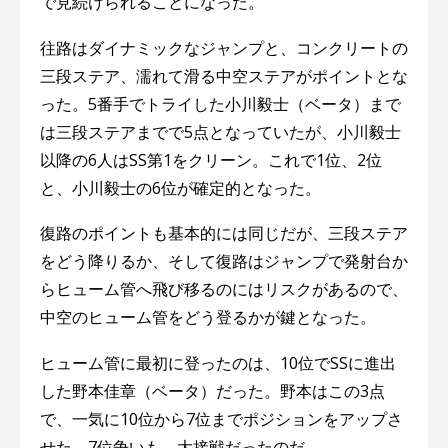
で見続けられることになった。
往路はダイナミックなジャンプと、コンクリートの
三段ステア、濡れて滑る中空ステアがポイントとな
った。5番手でトライした小川毅士（ベータ）まで
は三段ステアまでで5点となっていたが、小川毅士
以降の6人はSS第1をクリーン。これで1位、2位
と、小川毅士の6位が確定的となった。
復路のポイントも基本的には同じだが、三段ステア
をどう降りるか、そして復路はジャンプで発射台か
らヒューム管へ飛び移るのにはリスクがあるので、
中空のヒューム管をどう登るかが鍵となった。
ヒューム管に最初に登ったのは、10位でSSに進出
した野本佳章（ベータ）だった。野本はこの3点
で、一気に10位から7位までポジションをアップさ
せた。7位争いも、大接戦だったのだ。