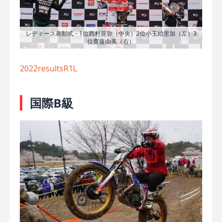
レディース表彰式・1位西村亜弥（中央）2位小玉絵里加（左）3
位齋藤由美（右）
2022resultsR1L
国際B級