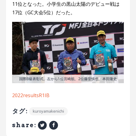
11位となった。小学生の黒山太陽のデビュー戦は
17位（GC大会5位）だった。
国際B級表彰式。左から1位宮崎航、2位藤堂慎也、本田隆史
2022resultsR1IB
タグ:
kuroyamakenichi
share: