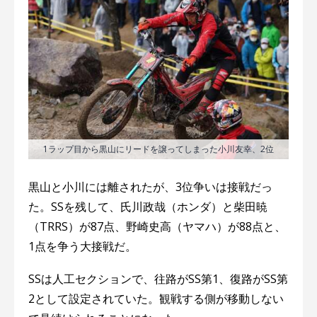
1ラップ目から黒山にリードを譲ってしまった小川友幸、2位
黒山と小川には離されたが、3位争いは接戦だっ
た。SSを残して、氏川政哉（ホンダ）と柴田暁
（TRRS）が87点、野崎史高（ヤマハ）が88点と、
1点を争う大接戦だ。
SSは人工セクションで、往路がSS第1、復路がSS第
2として設定されていた。観戦する側が移動しない