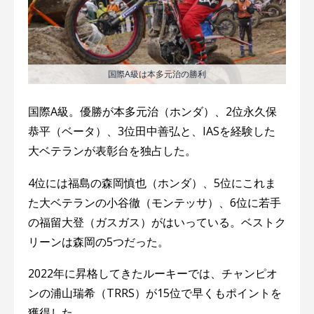
国際A級は本多元治の勝利
国際A級。優勝が本多元治（ホンダ）、2位永久保
恭平（ベータ）、3位田中善弘と、IASを経験した
大ベテランが表彰台を独占した。
4位には福島の森岡慎也（ホンダ）、5位にこれま
た大ベテランの小谷徹（モンテッサ）、6位に若手
の福留大登（ガスガス）がはいっている。ベストク
リーンは森岡の5つだった。
2022年に昇格してきたルーキーでは、チャンピオ
ンの浦山瑞希（TRRS）が15位で早くもポイントを
獲得した。