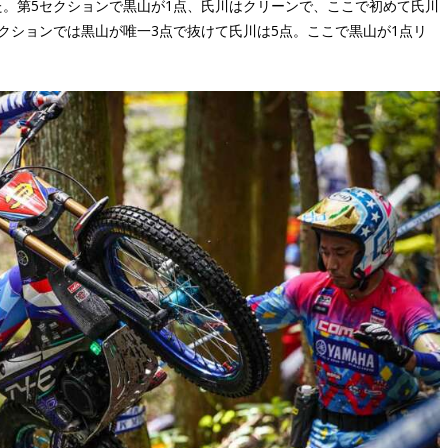
。第5セクションで黒山が1点、氏川はクリーンで、ここで初めて氏川
クションでは黒山が唯一3点で抜けて氏川は5点。ここで黒山が1点リ