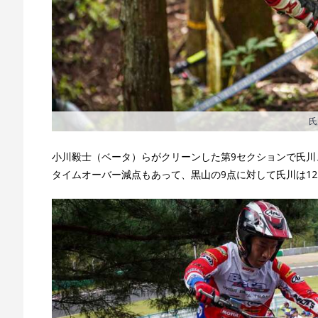
氏
小川毅士（ベータ）らがクリーンした第9セクションで氏川
タイムオーバー減点もあって、黒山の9点に対して氏川は1