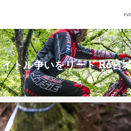
MFJ 全日本トライアル選手権
EVENT
EV
TRJ ランキング
MSP Motosports Promotion TOP
イトル争いをリード R6宮城
宮城・SUGO大会