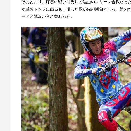
そのとおり、序盤の戦いは氏川と黒山のクリーン合戦だった
が単独トップに出るも、湿った深い森の勝負どころ、第6セ
ードと戦況が入れ替わった。