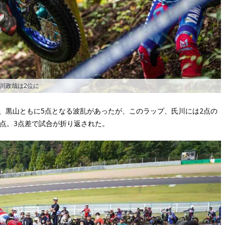
川政哉は2位に
、黒山ともに5点となる波乱があったが、このラップ、氏川には2点の
2点。3点差で試合が折り返された。