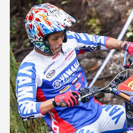
ナ
ビ
ゲ
ー
シ
ョ
ン