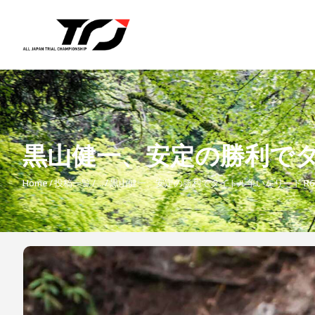
黒山健一、安定の勝利でタ
Home
投稿一覧
...
黒山健一、安定の勝利でタイトル争いをリード R6
投
稿