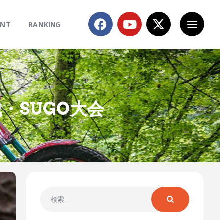
ENT
RANKING
・SUGO大会