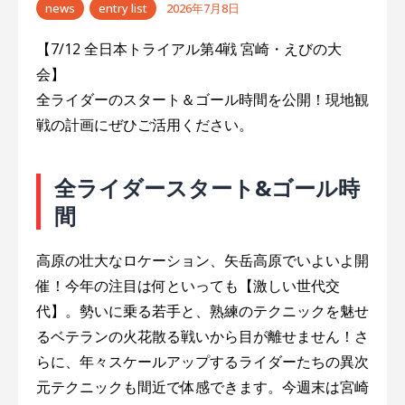
news
entry list
2026年7月8日
【7/12 全日本トライアル第4戦 宮崎・えびの大
会】
全ライダーのスタート＆ゴール時間を公開！現地観
戦の計画にぜひご活用ください。
全ライダースタート&ゴール時
間
高原の壮大なロケーション、矢岳高原でいよいよ開
催！今年の注目は何といっても【激しい世代交
代】。勢いに乗る若手と、熟練のテクニックを魅せ
るベテランの火花散る戦いから目が離せません！さ
らに、年々スケールアップするライダーたちの異次
元テクニックも間近で体感できます。今週末は宮崎