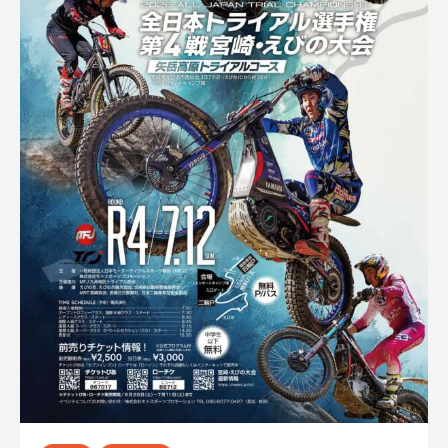
ゲ
ー
シ
ョ
ン