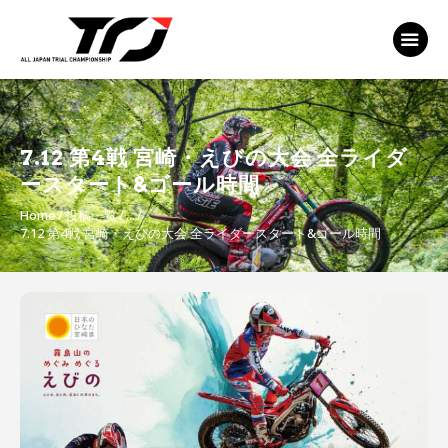
MFJ 全日本トライアル選手権
EVENT
TRJ ランキング
MSP Motosports
7.12 第4戦 宮崎・えびの大会 全ライダ
Promotion TOP
ースタート&ゴール時間
Home
投稿一覧
...
7.12 第4戦 宮崎・えびの大会 全ライダースタート&ゴール時間
投
稿
ナ
ビ