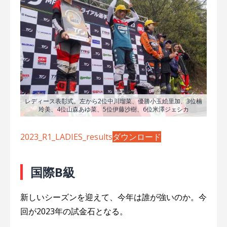
レディース表彰式。左から2位中川瑠菜、優勝小玉絵里加、3位楠
玲美、4位山森あゆ菜、5位伊藤沙樹、6位米澤ジェシカ
2023_R1_LADIES_results
ダウンロード
国際B級
新しいシーズンを迎えて、今年は誰が強いのか。今
回が2023年の試金石となる。