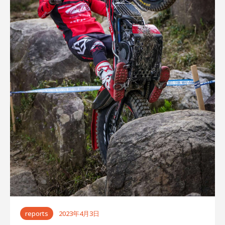
ゲ
ー
シ
ョ
ン
reports
2023年4月3日