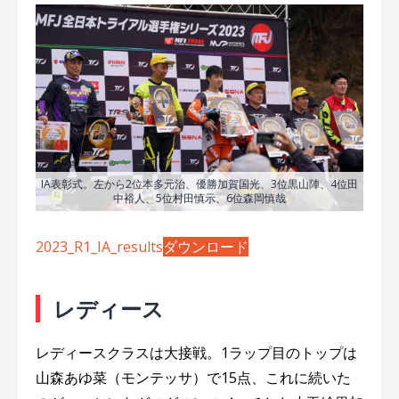
IA表彰式。左から2位本多元治、優勝加賀国光、3位黒山陣、4位田
中裕人、5位村田慎示、6位森岡慎哉
2023_R1_IA_results
ダウンロード
レディース
レディースクラスは大接戦。1ラップ目のトップは
山森あゆ菜（モンテッサ）で15点、これに続いた