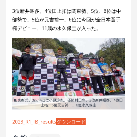
3位新井昭多、4位田上拓は関東勢、5位、6位は中
部勢で、5位が元吉裕一、6位に今回が全日本選手
権デビュー、11歳の永久保圭が入った。
IB表彰式。左から2位小原諄也、優勝村田隼、3位新井昭多、4位田
上拓、5位元吉裕一、6位永久保圭
2023_R1_IB_results
ダウンロード