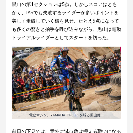
黒山の第1セクションは5点。しかしスコアはとも
かく、IASでも失敗するライダーが多いポイントを
美しく走破していく様を見せ、たとえ5点になって
も多くの驚きと拍手を呼び込みながら、黒山は電動
トライアルライダーとしてスタートを切った。
電動マシン、YAMAHA TY-E 2.1を駆る黒山健一
前日の下見では、意外に減点数は押える戦いになる