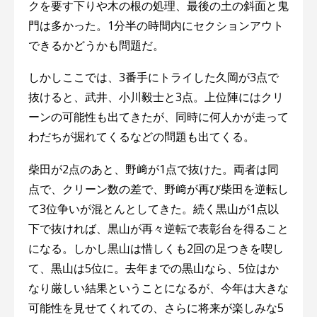
クを要す下りや木の根の処理、最後の土の斜面と鬼
門は多かった。1分半の時間内にセクションアウト
できるかどうかも問題だ。
しかしここでは、3番手にトライした久岡が3点で
抜けると、武井、小川毅士と3点。上位陣にはクリ
ーンの可能性も出てきたが、同時に何人かが走って
わだちが掘れてくるなどの問題も出てくる。
柴田が2点のあと、野﨑が1点で抜けた。両者は同
点で、クリーン数の差で、野﨑が再び柴田を逆転し
て3位争いが混とんとしてきた。続く黒山が1点以
下で抜ければ、黒山が再々逆転で表彰台を得ること
になる。しかし黒山は惜しくも2回の足つきを喫し
て、黒山は5位に。去年までの黒山なら、5位はか
なり厳しい結果ということになるが、今年は大きな
可能性を見せてくれての、さらに将来が楽しみな5