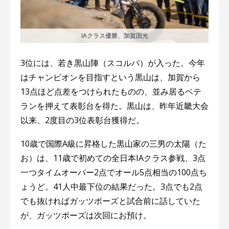
IAクラス優勝、加賀国光
3位には、若き黒山陣（スコルパ）が入った。今年
はチャンピオンを目指すという黒山は、加賀から
13点ほど点差をつけられたものの、並み居るベテ
ランを押えて表彰台を得た。黒山は、昨年近畿大会
以来、2度目の3位表彰台獲得だ。
10歳で国際A級に昇格した黒山家の三男の太陽（た
お）は、11歳で初めての全日本IAクラス参戦、3点
一つタイムオーバー2点でオール5点相当の100点ち
ょうど。41人中最下位の結果だった。3点でも2点
でも抜ければガッツポーズと試合前に話していた
が、ガッツポーズは次回にお預け。