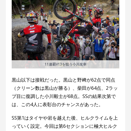
11連覇V13を狙う小川友幸
黒山以下は接戦だった。黒山と野﨑が62点で同点
（クリーン数は黒山が勝る）、柴田が64点、2ラッ
プ目に復調した小川毅士が68点。SSの結果次第で
は、この4人に表彰台のチャンスがあった。
SS第1はタイヤや岩を越えた後、ヒルクライムを上
っていく設定。今回は第6セクションに極大ヒルク