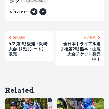
タグ:
ujikawaseiya
share:
前の投稿
次の投稿
4/2 第1戦 愛知・岡崎
全日本トライアル選
大会【特別シート】
手権第2戦 熊本・山鹿
販売
大会チケット発売
中！
Related