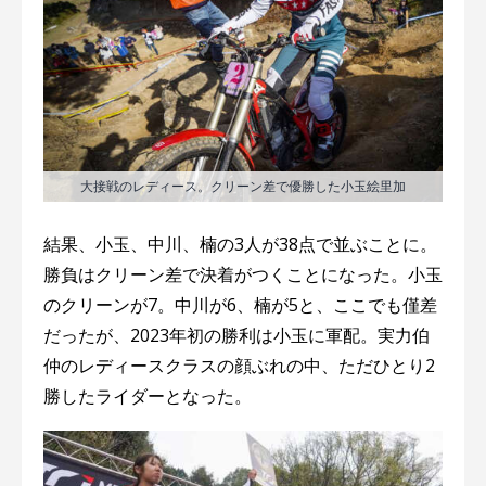
大接戦のレディース。クリーン差で優勝した小玉絵里加
結果、小玉、中川、楠の3人が38点で並ぶことに。
勝負はクリーン差で決着がつくことになった。小玉
のクリーンが7。中川が6、楠が5と、ここでも僅差
だったが、2023年初の勝利は小玉に軍配。実力伯
仲のレディースクラスの顔ぶれの中、ただひとり2
勝したライダーとなった。