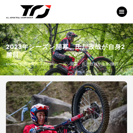
MFJ 全日本トライアル選手権
EVENT
TRJ ランキング
MSP Motosports
2023年シーズン開幕、氏川政哉が自身2
Promotion TOP
勝目
Home
投稿一覧
...
2023年シーズン開幕、氏川政哉が自身2勝目
投
稿
ナ
ビ