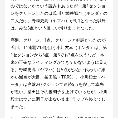
のではないかという読みもあったが、第1セクショ
ンをクリーンしたのは氏川と武井誠也（ホンダ）の
二人だけ。野﨑史高（ヤマハ）が3点となった以外
は、みな5点という厳しい滑り出しとなった。
序盤、クリーン、1点、クリーンと好調だったのが
氏川。11連覇V13を狙う小川友幸（ホンダ）は、第
1セクションから5点、第3でも3点を失うなど、本
来の正確なライディングができていないように見え
る。野﨑史高（ヤマハ）は5点が少ない代わりに細
かい減点が大目、柴田暁（TRRS）、小川毅士（ベ
ータ）は序盤2セクションで連続5点を喫して幸先
が悪い。柴田はその後調子を上げていったが、小川
毅士はついに調子が出ないまま1ラップを終えてし
まった。