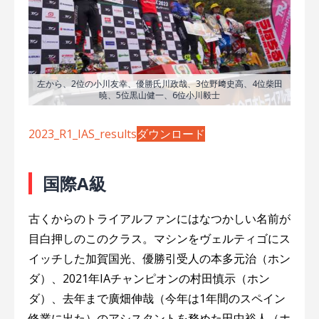
左から、2位の小川友幸、優勝氏川政哉、3位野﨑史高、4位柴田
暁、5位黒山健一、6位小川毅士
2023_R1_IAS_results
ダウンロード
国際A級
古くからのトライアルファンにはなつかしい名前が
目白押しのこのクラス。マシンをヴェルティゴにス
イッチした加賀国光、優勝引受人の本多元治（ホン
ダ）、2021年IAチャンピオンの村田慎示（ホン
ダ）、去年まで廣畑伸哉（今年は1年間のスペイン
修業に出た）のアシスタントを務めた田中裕人（ホ