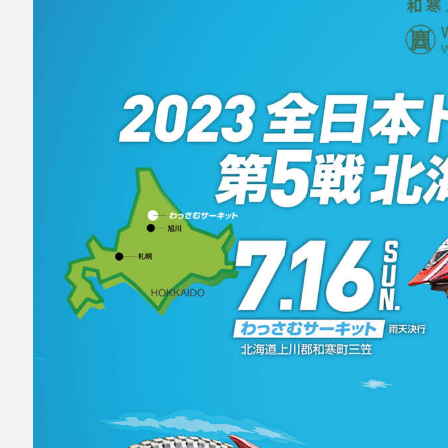
ナ
ビ
ゲ
ー
シ
ョ
ン