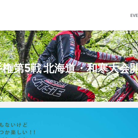
MFJ 全日本トライアル選手権
EVENT
EV
TRJ ランキング
MSP Motosports Promotion TOP
手権第5戦 北海道・和寒大会
大会開催！