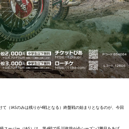
向けて（IASのみは残りが4戦となる）終盤戦の始まりとなるのが、今回
級スーパー（IAS）は、第4戦で氏川政哉が今シーズン2勝目をあげ