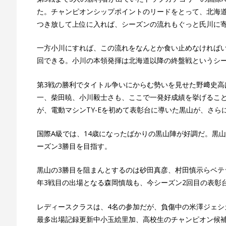
た。チャンピオンシップポイントのリードをとって、北海
つき放して上位に入れば、シーズンの流れもぐっと氏川に
一方小川にすれば、この流れをなんとか食い止めなければ
回できる。小川の本領発揮は北海道以降の終盤戦というシ
第3戦の勝利でタイトル争いにからむ勢いを見せた野﨑史高
一、柴田暁、小川毅士さも、ここで一発好成績を挙げるこ
が、電動マシンTY-Eを初めて表彰台に導いた黒山が、さ
国際A級では、14歳になったばかりの黒山陣が好調だ。黒山
ーズン3勝目を目指す。
黒山の3勝目を阻まんとするのは砂田真彦、村田慎示らベテ
年3戦目の出場となる森岡慎哉も、今シーズン2回目の表彰
レディースクラスは、4名の参加だが、負傷中の米澤ジェシ
最多出場記録更新中小玉絵里加、高校生のチャンピオン候