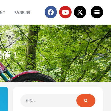
ENT
RANKING
開催！