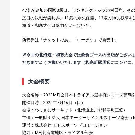
47名が参加の国際B級は、ランキングトップの村田隼、そ
度目の決戦が楽しみ。11歳の永久保圭、13歳の神長叡摩
海道・和寒大会は魅力がいっぱいだ。
前売券は「チケットぴあ」「ローチケ」で発売中。
※今回の北海道・和寒大会では飲食ブースの出店がござい
だきますようお願いいたします（和寒町駅周辺にコンビニ
大会概要
大会名称：2023MFJ全日本トライアル選手権シリーズ第5
開催日時：2023年7月16日（日）
会場：わっさむサーキット（北海道上川郡和寒町三笠）
主催：一般財団法人 日本モーターサイクルスポーツ協会（M
運営：株式会社 モトスポーツプロモーション
協力：MFJ北海道地区トライアル部会