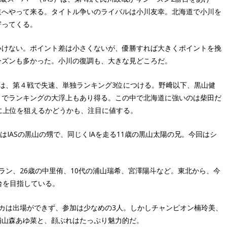
道へやって来る。タイトル争いのライバルは小川友幸。北海道で小川を
寄ってくる。
いけない。ポイント差は小さくないが、優勝すれば大きくポイントを挽
ーズンも多かった。小川の復調も、大きな見どころだ。
は、第４戦で失速、単独ランキング3位につける。野﨑以下、黒山健
とでランキングの大浮上もあり得る。この中で北海道に強いのは柴田だ
らに上位を狙えるかどうかも、注目に値する。
はIASの黒山の甥で、同じくIAを走る11歳の黒山太陽の兄。今回はシ
ラン、26歳の中里侑、10代の浦山瑞希、宮澤陽斗など。東北から、今
台を目指している。
カは出場ができず、参加は少なめの3人。しかしチャンピオン楠玲美、
補山森あゆ菜と、顔ぶれはたっぷり魅力的だ。