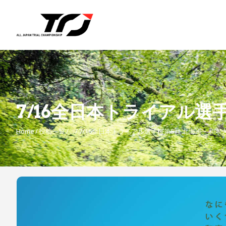
7/16全日本トライアル選
Home
投稿一覧
...
7/16全日本トライアル選手権第5戦 北海道・和寒
投
稿