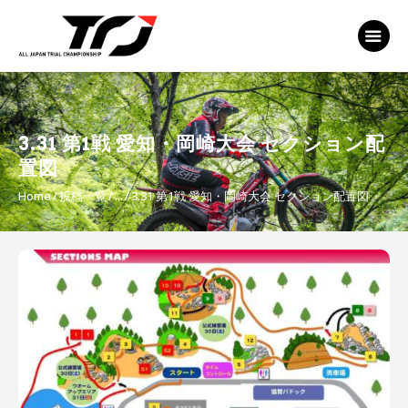
MFJ 全日本トライアル選手権
EVENT
TRJ ランキング
MSP Motosports
3.31 第1戦 愛知・岡崎大会 セクション配
Promotion TOP
置図
Home
投稿一覧
...
3.31 第1戦 愛知・岡崎大会 セクション配置図
投
稿
ナ
ビ