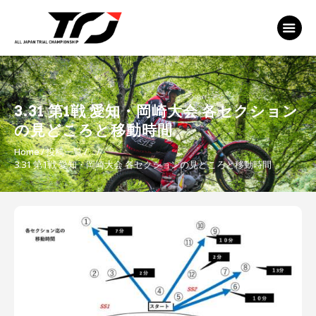
MFJ 全日本トライアル選手権
EVENT
TRJ ランキング
MSP Motosports
3.31 第1戦 愛知・岡崎大会 各セクション
Promotion TOP
の見どころと移動時間
Home
投稿一覧
...
3.31 第1戦 愛知・岡崎大会 各セクションの見どころと移動時間
投
稿
ナ
ビ