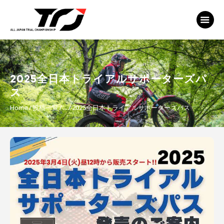
MFJ 全日本トライアル選手権
EVENT
TRJ ランキング
MSP Motosports
2025全日本トライアルサポーターズパ
Promotion TOP
ス
Home
投稿一覧
...
2025全日本トライアルサポーターズパス
投
稿
ナ
ビ