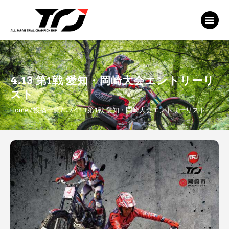
MFJ 全日本トライアル選手権
EVENT
TRJ ランキング
MSP Motosports
4.13 第1戦 愛知・岡崎大会エントリーリ
Promotion TOP
スト
Home
投稿一覧
...
4.13 第1戦 愛知・岡崎大会エントリーリスト
投
稿
ナ
ビ