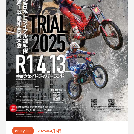
ゲ
ー
シ
ョ
ン
entry list
2025年4月6日