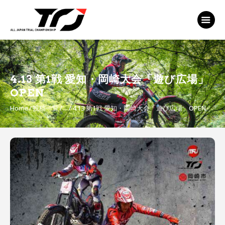
MFJ 全日本トライアル選手権
EVENT
TRJ ランキング
MSP Motosports
4.13 第1戦 愛知・岡崎大会「遊び広場」
Promotion TOP
OPEN
Home
投稿一覧
...
4.13 第1戦 愛知・岡崎大会「遊び広場」OPEN
投
稿
ナ
ビ