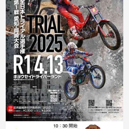
ゲ
ー
シ
ョ
ン