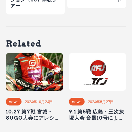
アー
Related
news
2024年10月24日
news
2024年8月27日
10.27 第7戦 宮城・
9.1 第5戦 広島・三次灰
SUGO大会にアレシ
塚大会 台風10号による
ア・バケッタ選手が出
開催可否判断について
走