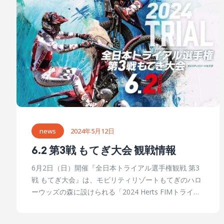
モーターサイクルスポーツ協会（MFJ） 大会情報（モ
が、当日の天気予報は雨。しかし夜半から降り始めた
ビリティリゾートもてぎ）
雨は朝方には止んで、昼間は日差しも出るほどになっ
た。とはいえ、午後の降雨は避けられそうにない。 セ
クションは、基本的にトライアルGPで使われた部材を
利用していて、厳しさもトライアルGP並か。朝まで雨
が降っていたから、滑る滑ると評判のもてぎの地形ゆ
え、その難度はGPを超えていたかもしれない。GPを走
ることがないクラスは、一目瞭然にむずかし目の設定
となった。 スタートは全日本の通常より30分遅い8時
ちょうど。国際A級と国際B級は1分に2台ずつ、国際A
級スーパーとレディースは1分ずつスタートで、レディ
news
2024年5月12日
ースと国際A級の間に1時間15分ほどのインターバルが
6.2 第3戦 もてぎ大会 観戦情報
置かれていた。国際A級スーパーと国際A級は第1セク
ションと第9セクションをのぞく10セクション2ラッ
6月2日（日）開催『全日本トライアル選手権観戦 第3
プ、レディースと国際B級は第6と第11をのぞく10セク
戦 もてぎ大会』は、モビリティリゾートもてぎのハロ
ション2ラップ、これを4時間半で回る戦いが始まっ
ーウッズの森に設けられる「2024 Herts FIMトライア
た。 国際A級スーパー 今回も参加は17名。ここまで2
ル世界選手権第1戦大成ロテック日本グランプリ（5月
連勝を飾っているディフェンディングチャンピオンの
18-19日開催）」で使用されるセクションをベースにす
小川友幸（ホンダ）は、最初のトライとなる第2セクシ