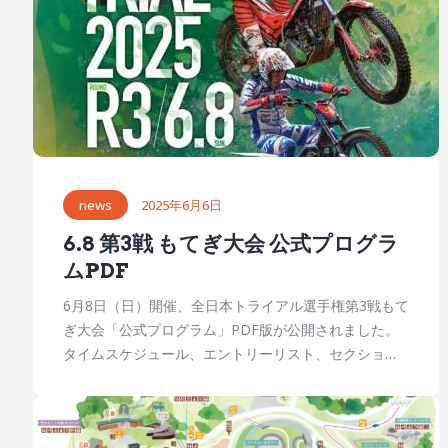
news
2025年6月6日
6.8 第3戦 もてぎ大会 公式プログラ
ムPDF
6月8日（日）開催、全日本トライアル選手権第3戦もて
ぎ大会「公式プログラム」PDF版が公開されました。
タイムスケジュール、エントリーリスト、セクション
マップ、などが掲載されています。 モビリティリゾー
トもてぎ公式 全日本トライアル選手権第3戦情報
https://www.mr-motegi.jp/ajtrial_m/ ajtrial_program