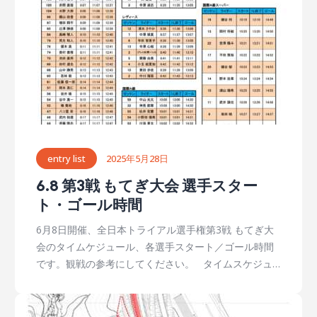
パークラス上位10名によるSS1とSS2（スペシャル・セ
クション）まで。観戦しやすい配置になっています。
25全日本トライアルセクションマップ6.2時点ダウンロ
ード
entry list
2025年5月28日
6.8 第3戦 もてぎ大会 選手スター
ト・ゴール時間
6月8日開催、全日本トライアル選手権第3戦 もてぎ大
会のタイムケジュール、各選手スタート／ゴール時間
です。観戦の参考にしてください。 タイムスケジュ
ール ◎8:00 ～ オープントロフィークラス（OTクラ
ス）スタート ◎8:01 ～ 国際Ｂ級 スタート（１分おき
２台） ◎8:36 ～ レディース スタート（１分おき１