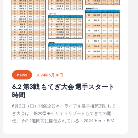
が、たまたまやっているトライアル競技を見てびっく
ーズ 第3戦 もてぎ大会 開催日時：2025年6月8日
り。初めてトライアルの実物を見て知ってもらえるこ
（日） 開催会場：モビリティリゾートもてぎ 主催：
とも、もてぎ大会の良さだ。 中央エントランス近くに
一般財団法人日本モーターサイクルスポーツ協会
表彰台（スタート地点）とパドック。セクションはこ
（MFJ）／ホンダモビリティランド株式会社 公認：一
の図の左上方向へ歩いてすぐ昨年のもてぎ大会は氏川
般財団法人 日本モーターサイクルスポーツ協会
政哉が電動で優勝 昨年のもてぎ大会は、ヤマハの電動
（MFJ） 大会情報（モビリティリゾートもてぎ） 暫定
に乗る氏川政哉の勝利だった。ヤマハTY-Eにとっては
エントリーリスト_R3_もてぎ大会‗0520ダウンロード
全日本初優勝。しかも、2位黒山健一、3位野﨑史高と
ヤマハが表彰台を独占した。 2024もてぎ大会のSSを走
る氏川政哉。全日本トライアル史上、電動バイクの初
news
2024年5月30日
優勝昨年のもてぎ大会レポートはこちら
https://mspro.jp/trj/2024/06/04/r2report-3/ 今シーズ
6.2 第3戦 もてぎ大会 選手スタート
ン、第1戦愛知・岡崎大会と第2戦大分・玖珠大会が終
時間
了してランキングトップに立つのは氏川政哉（ヤマ
6月2日（日）開催全日本トライアル選手権第3戦 もて
ハ）。2位黒山健一（ヤマハ）、3位小川友幸（ホン
ぎ大会は、栃木県モビリティリゾートもてぎでの開
ダ）、4位小川毅士（ベータ）、5位野﨑史高（ヤマ
催。その2週間前に開催されている「2024 Hertz FIMト
ハ）と、ヤマハの電動勢が優勢だ。2025シリーズ全8
ライアル世界選手権 第1戦 大成ロテック日本グランプ
戦（IAS以外は全7戦）のうち、この第3戦もてぎ大会
リ」の会場を全日本選手権用に変更しての運営とな
は、国際A級スーパー、国際A級、レディース、国際B