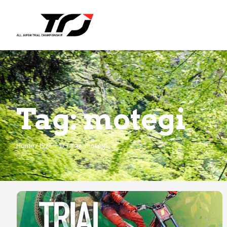
Tag: motegi
Home
投稿一覧
Tag: motegi