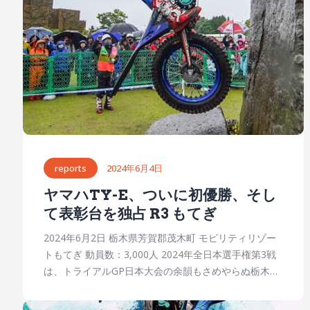
ができます。仲間と誘い合わせて、日本最高峰のトラ
イアル競技を楽しみましょう！ ◎入場券（当日券） 大
人（中学生以上）1,900円／小学生・幼児（3歳〜未就
学児）900円 ◎駐車料金（1日） 車 1,000円／バイク
500円／バス（大型・中型・マイクロ）1,500円 ※当日
券・駐車券は入場ゲートで購入できます。 入場・駐
車・アトラクション料金詳細 https://www.mr-
motegi.jp/fee_m/#admission-fees モビリティリゾー
トもてぎにはさまざまなアトラクションがあります。
トライアル観戦と共に、家族で施設のトラクション
reports
2024年6月4日
（別料金）楽しむことができます。アトラクション・
ヤマハTY-E、ついに初優勝、そし
アクティビリディ詳細は、こちらをご覧ください。
て表彰台を独占 R3 もてぎ
https://www.mr-motegi.jp/park/guide/ 大会概要 大会
名称：2025 MFJ全日本トライアル選手権シリーズ 第3
2024年6月2日 栃木県芳賀郡茂木町 モビリティリゾー
戦 もてぎ大会 開催日時：2025年6月8日（日） 開催
トもてぎ 動員数：3,000人 2024年全日本選手権第3戦
会場：モビリティリゾートもてぎ 主催：一般財団法人
は、トライアルGP日本大会の余韻もさめやらぬ栃木県
日本モーターサイクルスポーツ協会（MFJ）／ホンダ
モビリティリゾートもてぎでの「もてぎ大会」として
モビリティランド株式会社 公認：一般財団法人日本
開催された。前日の土曜日は暑いくらいの陽気だった