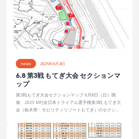
news
2025年6月4日
6.8 第3戦 もてぎ大会 セクションマ
ップ
第3戦もてぎ大会セクションマップ 6月8日（日）開
催、2025 MFJ全日本トライアル選手権第3戦 もてぎ大
会（栃木県・モビリティリゾートもてぎ）のセクショ
ンマップが公開されました。 3週間前の世界選手権日
本グランプリのセクションをベースに、第1から第10セ
クション、そして15時30分から行われる国際A級スー