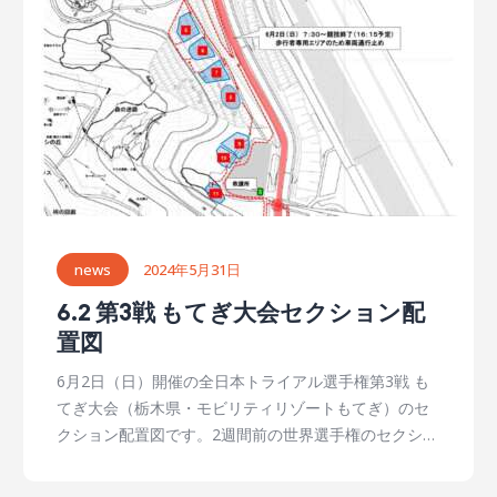
台） ◎10:00 ～ 国際Ａ級 スタート（１分おき２台）
◎10:19 ～ 国際Ａ級スーパー スタート（１分おき１
台） ◎12:30 オープントロフィークラス（OTクラス）
ゴール ◎12:31 ～ 13:05 国際B級 ゴール ◎13:06 ～
13:13 レディース ゴール ◎14:30 ～ 14:48 国際Ａ級 ゴ
ール…
news
2024年5月31日
6.2 第3戦 もてぎ大会セクション配
置図
6月2日（日）開催の全日本トライアル選手権第3戦 も
てぎ大会（栃木県・モビリティリゾートもてぎ）のセ
クション配置図です。2週間前の世界選手権のセクショ
ンをベースに、12のセクションが設営されています
が、クラスによってトライアルするセクションが指定