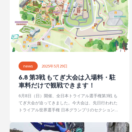
ダウンロード
news
2025年5月29日
6.8 第3戦 もてぎ大会は入場料・駐
車料だけで観戦できます！
6月8日（日）開催、全日本トライアル選手権第3戦 も
てぎ大会が迫ってきました。今大会は、先日行われた
トライアル世界選手権 日本グランプリのセクションを
使った、観戦しやすいセクション配置のダイナミック
なトライアル競技。専用観戦券はなく、モビリティリ
ゾートもてぎの入場料と駐車料金だけで観戦すること