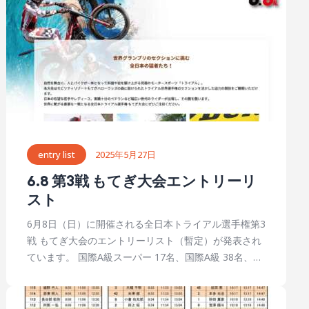
されていたので、新セクションは全日本でも使われる
可能性もある。もてぎのトライアルは世界選手権と全
日本と共に進化しているようだ。 観戦しやすい全日本
トライアル選手権 今年のセクションマップはまだ発表
されていないが、公開されたらあらためてお知らせし
たいと思います（昨年は開催日のちょっと前にセクシ
ョンマップが公開された） 日本グランプリではハロー
ウッズの最終岩盤セクション以外は外周道路沿いに並
ぶため、選手のトライを追うのは楽だった。観戦エリ
アのほとんどが舗装なので、雨が降っても足元はそう
entry list
2025年5月27日
悪くならない。ハイヒールで観戦できる、もてぎトラ
6.8 第3戦 もてぎ大会エントリーリ
イアルのコンセプトがここにある。 日本グランプリの
スト
パドックは中央エントランスから長い階段を下り、さ
らにパドック連絡通路を歩かないとならない。セクシ
6月8日（日）に開催される全日本トライアル選手権第3
ョンとパドックを往復して選手たちの応援に行くのが
戦 もてぎ大会のエントリーリスト（暫定）が発表され
ちょっと大変。ところが全日本は中央エントランス周
ています。 国際A級スーパー 17名、国際A級 38名、レ
辺にパドックがあるので、スタート前、ゴール後の選
ディース9名、国際B級70名、オープントロフィーオー
手たちに会いに行きやすいし表彰台も近くていい。そ
バー50 1名。全国から合計 135名の選手が出走しま
して、トライアルをまったく知らない一般のお客さん
す。 大会名称：2025 MFJ全日本トライアル選手権シリ