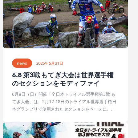
news
2025年5月31日
6.8 第3戦 もてぎ大会は世界選手権
のセクションをモディファイ
6月8日（日）開催「全日本トライアル選手権第3戦 も
てぎ大会」は、5月17-18日のトライアル世界選手権日
本グランプリで使用されたセクションをベースに、全
日本選手権仕様にモディファイして開催される。セク
ション配置も世界選手権とほぼ同一ということだ。先
日の日本グランプリでは新規開拓のセクションが設置