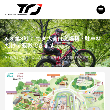
MFJ 全日本トライアル選手権
EVENT
TRJ ランキング
MSP Motosports
6.8 第3戦 もてぎ大会は入場料・駐車料
Promotion TOP
だけで観戦できます！
Home
投稿一覧
...
6.8 第3戦 もてぎ大会は入場料・駐車料だけで観戦できます！
投
稿
ナ
ビ