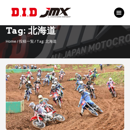
TOP
EVENT
Tag: 北海道
RANKING 2026
Home
投稿一覧
Tag: 北海道
RIDERS 2026
SPONSORS
TICKET
MSP Motosports
Promotion TOP