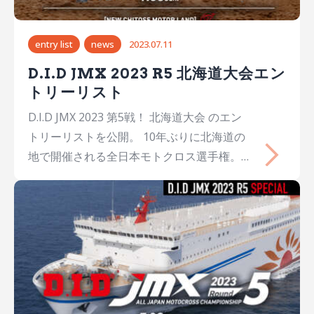
entry list
news
2023.07.11
D.I.D JMX 2023 R5 北海道大会エン
トリーリスト
D.I.D JMX 2023 第5戦！ 北海道大会 のエン
トリーリストを公開。 10年ぶりに北海道の
地で開催される全日本モトクロス選手権。
全道モトクロス選手権との併催で凝縮される
バリエーション豊かな1日開催に、全日本ク
ラスは国際A級クラス（IA1、IA2）のみが参
戦します。 国内最高峰クラスのレースを目
の前で。どうぞお見逃しないように。
※7/28日時点までのエントリー情報となり
ます。 D.I.D JMX 2023 R5 北海道大会 観
戦情報 IA1 IA2 IO NA NB JX K65 CX OP85