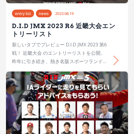
Kainosuke OSHIRO沖縄24YSP浜松 with
BABANASHOXYamahaYZ450F 6大塚 豪太
entry list
news
2023.08.19
Gota OTSUKA栃木
27T.E.SPORTHondaCRF450R 7能塚 智寛
D.I.D JMX 2023 R6 近畿大会エン
Chihiro NOTSUKA福岡27Team Kawasaki…
トリーリスト
新しいタブでプレビュー D.I.D JMX 2023 第6
戦！ 近畿大会 のエントリーリストを公開。
昨年に引き続き、熱き名阪スポーツランドで
の開催。 公認4クラス、承認4クラス合わせ
て8クラス計307名が出場。 国内最高峰クラ
スのレースを目の前で。どうぞお見逃しない
ように。 ※7/28日時点までのエントリー情
報となります。 D.I.D JMX 2023 R6 近畿大
会 観戦情報 IA1 IA2 IB OPEN LMX JX K65 CX
2st125…