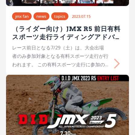
jmx fan
news
topics
2023.07.15
（ライダー向け）JMX R5 前日有料
スポーツ走行ライディングアドバイ
ス実施
レース前日となる7/29（土）は、大会出場
者のみ参加対象となる有料スポーツ走行が行
われます。 この有料スポーツ走行に参加の
選手に向け、現在JMXでトップ争いを繰り広
げているIAライダー達のライディングアドバ
イスを実施いたします。