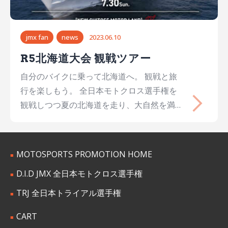
2023…
jmx fan
news
2023.06.10
R5北海道大会 観戦ツアー
自分のバイクに乗って北海道へ。 観戦と旅
行を楽しもう。 全日本モトクロス選手権を
観戦しつつ夏の北海道を走り、大自然を満喫
できるフェリーツアーが登場。 また、飛行
機便やホテルを選べるなど、自由な組み合わ
せのツアーを組み立てられるそうです オー
MOTOSPORTS PROMOTION HOME
ダーメイドで夏の思い出をつくれるウェブト
D.I.D JMX 全日本モトクロス選手権
ラベルさんまでお問い合せください。 D.I.D
全日本モトクロス選手権シリーズ2023 第5
TRJ 全日本トライアル選手権
戦 北海道大会 観戦ツアー（ウェブトラベ
CART
ル） D.I.D JMX 2023 R5 北海道大会 観戦情報