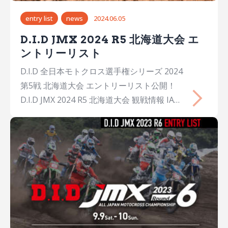
entry list
news
2024.06.05
D.I.D JMX 2024 R5 北海道大会 エ
ントリーリスト
D.I.D 全日本モトクロス選手権シリーズ 2024
第5戦 北海道大会 エントリーリスト公開！
D.I.D JMX 2024 R5 北海道大会 観戦情報 IA1
IA2 IA1 No.氏名Name出身年齢チームメーカ
ーマシン 1JAY WILSONJay
WILSONAUS29YAMAHA FACTORY
INNOVATION TEAMYamahaYZ450FM 2大
倉 由揮Yuki OKURA大阪25Honda Dream
Racing BellsHondaCRF450R 4内田 篤基
Atsuki UCHIDA静岡27Yogibo MOUNTAIN
RIDERSKawasakiKX450 5大城 魁之輔