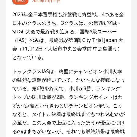
news
2023年10月11日
2023年全日本選手権も終盤戦も終盤戦。4つある全
日本のクラスのうち、3クラスはこの第7戦 宮城・
SUGO大会で最終戦を迎える。国際A級スーパー
（IAS）のみは、最終戦が第8戦 City Trial Japan 大
会（11月12日・大坂市中央公会堂前 中之島通り）
となっている。
トップクラスIASは、終盤にチャンピオン小川友幸
の猛烈な逆襲が続いていて、たいへんな接戦になっ
ている。第6戦を終えて、小川が3勝、ランキング
トップの氏川政哉が2勝、ランキングポイントはわ
ずか2点差というきわどいチャンピオン争い。こう
なると、タイトル決着は最終戦までもつれ込むのが
必至だ。この大会で上位に入ったほうが優位につけ
るのはまちがいないが、それでも最終結果は最終戦