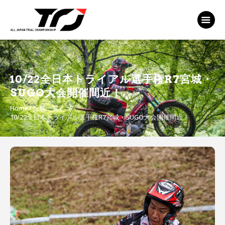
MFJ 全日本トライアル選手権
EVENT
TRJ ランキング
MSP Motosports
10/22全日本トライアル選手権R7宮城・
Promotion TOP
SUGO大会開催間近！
Home
投稿一覧
...
10/22全日本トライアル選手権R7宮城・SUGO大会開催間近！
投
稿
ナ
ビ