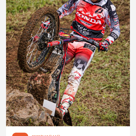
ゲ
ー
シ
ョ
ン