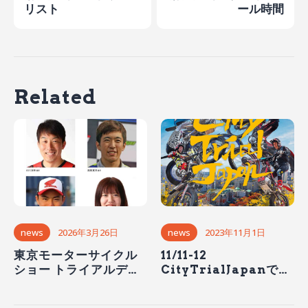
リスト
ール時間
Related
news
2026年3月26日
news
2023年11月1日
東京モーターサイクル
11/11-12
ショー トライアルデモ
CityTrialJapanで全
ンストレーション
日本最終戦【観戦無
料】