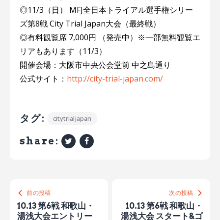
◎11/3（日） MFJ全日本トライアル選手権シリー
ズ第8戦 City Trial Japan大会（最終戦）
◎有料観覧席 7,000円 （発売中）※一部無料観覧エ
リアもあります（11/3）
開催会場：大阪市中央公会堂前 中之島通り
公式サイト：
http://city-trial-japan.com/
タグ:
citytrialjapan
share:
前の投稿
次の投稿
10.13 第6戦 和歌山・
10.13 第6戦 和歌山・
湯浅大会エントリー
湯浅大会 スタート&ゴ