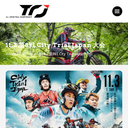
MFJ 全日本トライアル選手権
EVENT
TRJ ランキング
MSP Motosports
11.3 第8戦 City Trial Japan 大会
Promotion TOP
Home
投稿一覧
...
11.3 第8戦 City Trial Japan 大会
投
稿
ナ
ビ
ゲ