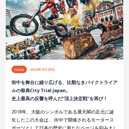
ー
シ
ョ
ン
news
2024年9月29日
街中を舞台に繰り広げる、比類なきバイクトライア
ルの祭典City Trial Japan。
史上最高の反響を呼んだ“頂上決定戦”を再び！
2018年、大阪のシンボルである通天閣の足元に誕
生したこの大会は、 街中で開催されるモータース
ポーツとして日本の歴史に新たなページを刻みまし