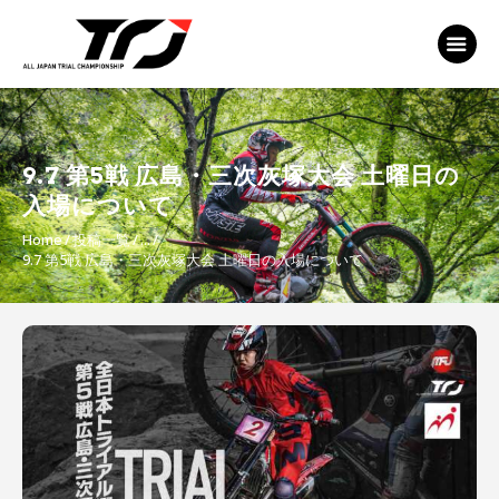
MFJ 全日本トライアル選手権
EVENT
TRJ ランキング
MSP Motosports
9.7 第5戦 広島・三次灰塚大会 土曜日の
Promotion TOP
入場について
Home
投稿一覧
...
9.7 第5戦 広島・三次灰塚大会 土曜日の入場について
投
稿
ナ
ビ