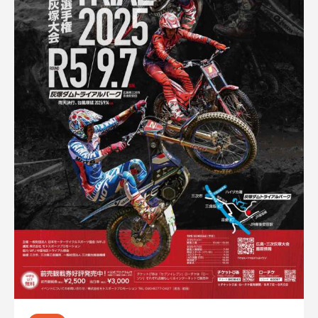
ゲ
ー
シ
ョ
ン