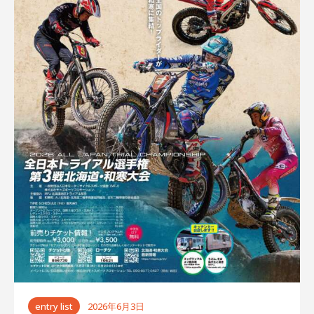
ゲ
ー
シ
ョ
ン
entry list
2026年6月3日