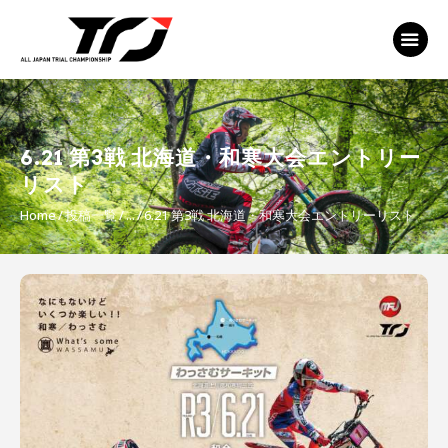
MFJ 全日本トライアル選手権
EVENT
TRJ ランキング
MSP Motosports
6.21 第3戦 北海道・和寒大会エントリー
Promotion TOP
リスト
Home
投稿一覧
...
6.21 第3戦 北海道・和寒大会エントリーリスト
投
稿
ナ
ビ