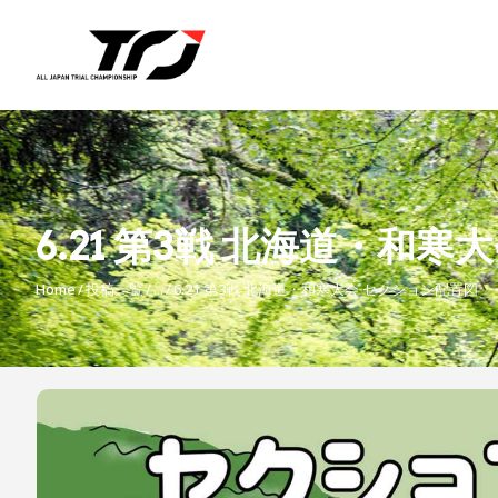
6.21 第3戦 北海道・和
Home
投稿一覧
...
6.21 第3戦 北海道・和寒大会 セクション配置図
投
稿