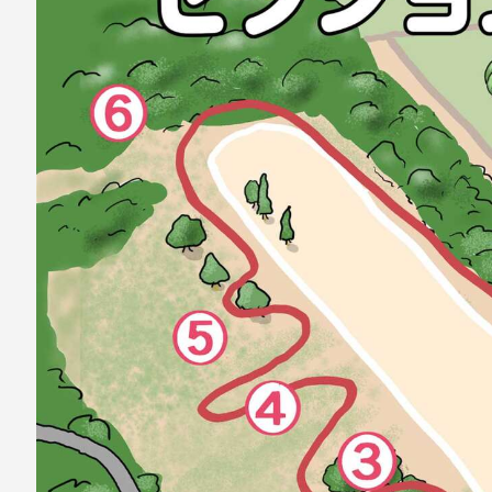
ナ
ビ
ゲ
ー
シ
ョ
ン