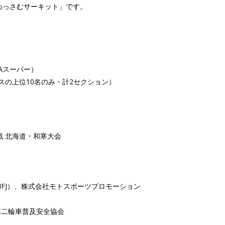
わっさむサーキット」です。
IAスーパー）
クラスの上位10名のみ・計2セクション）
3戦 北海道・和寒大会
FJ）、株式会社モトスポーツプロモーション
本二輪車普及安全協会