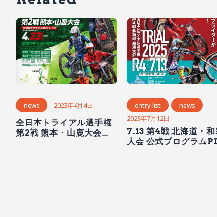
news
2023年4月4日
entry list
news
2025年7月12日
全日本トライアル選手権
7.13 第4戦 北海道・
第2戦 熊本・山鹿大会チ
大会 公式プログラムP
ケット発売中！