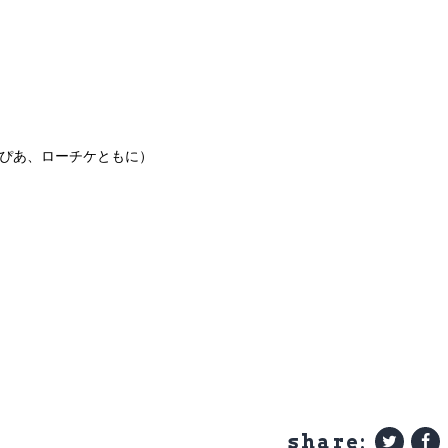
ットぴあ、ローチケともに）
share: