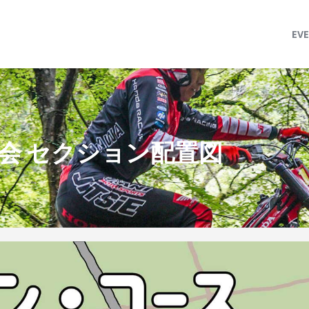
MFJ 全日本トライアル選手権
EVENT
EV
TRJ ランキング
MSP Motosports Promotion TOP
寒大会 セクション配置図