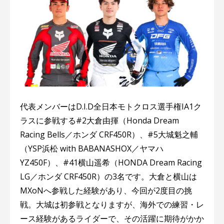
代表メンバーはD.I.D全日本モトクロス選手権IA1ク
ラスに参戦する#2⼤倉由揮（Honda Dream
Racing Bells／ホンダ CRF450R）、#5⼤城魁之輔
（YSP浜松 with BABANASHOX／ヤマハ
YZ450F）、#41横⼭遥希（HONDA Dream Racing
LG／ホンダ CRF450R）の3名です。大倉と横山は
MXoNへ参戦した経験があり、今回が2度目の挑
戦。大城は初参戦となりますが、海外での練習・レ
ース経験があるライダーで、その活躍に期待がかか