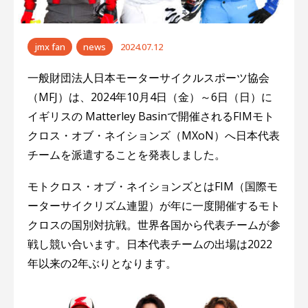
ー
シ
jmx fan
news
2024.07.12
ョ
一般財団法人日本モーターサイクルスポーツ協会
（MFJ）は、2024年10月4日（金）～6日（日）に
ン
イギリスの Matterley Basinで開催されるFIMモト
クロス・オブ・ネイションズ（MXoN）へ日本代表
チームを派遣することを発表しました。
モトクロス・オブ・ネイションズとはFIM（国際モ
ーターサイクリズム連盟）が年に一度開催するモト
クロスの国別対抗戦。世界各国から代表チームが参
戦し競い合います。日本代表チームの出場は2022
年以来の2年ぶりとなります。