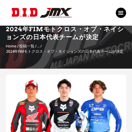
TOP
EVENT
2024年FIMモトクロス・オブ・ネイシ
RANKING 2026
ョンズの日本代表チームが決定
RIDERS 2026
Home
投稿一覧
...
2024年FIMモトクロス・オブ・ネイションズの日本代表チームが決定
SPONSORS
TICKET
MSP Motosports
投
Promotion TOP
稿
ナ
ビ
ゲ