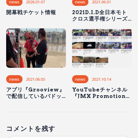
news
2021.06.01
news
2026.01.07
2021D.I.D全日本モト
開幕戦チケット情報
クロス選手権シリーズ
第4戦SUGO大会
（6/5〜6）の観戦情報
＆見どころ
news
2021.06.05
news
2021.10.14
アプリ『Grooview』
YouTubeチャンネル
で配信しているパドッ
『JMX Promotion』
ク・出店ブースを紹介
でコースプレビュー＆
するCh.3,Ch.4は日本
選手インタビューが見
国内どこでも視聴可
られます！
能！
コメントを残す