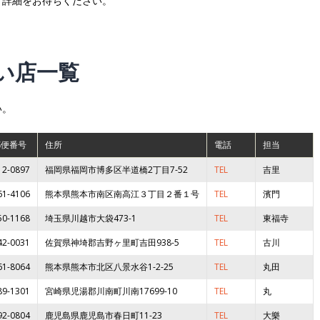
き詳細をお待ちください。
扱い店一覧
い。
郵便番号
住所
電話
担当
12-0897
福岡県福岡市博多区半道橋2丁目7-52
TEL
吉里
61-4106
熊本県熊本市南区南高江３丁目２番１号
TEL
濱門
50-1168
埼玉県川越市大袋473-1
TEL
東福寺
42-0031
佐賀県神埼郡吉野ヶ里町吉田938-5
TEL
古川
61-8064
熊本県熊本市北区八景水谷1-2-25
TEL
丸田
89-1301
宮崎県児湯郡川南町川南17699-10
TEL
丸
92-0804
鹿児島県鹿児島市春日町11-23
TEL
大樂