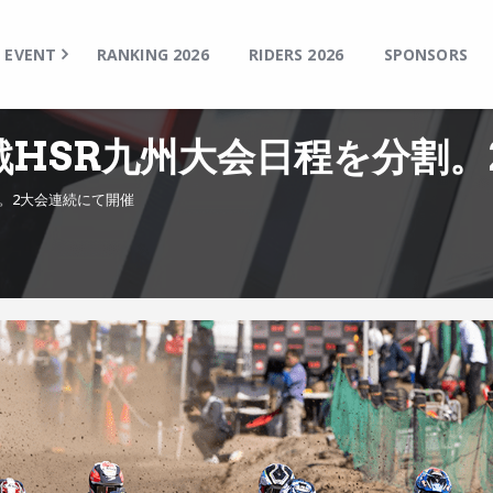
TOP
EVENT
EVENT
RANKING 2026
RIDERS 2026
SPONSORS
RANKING 2026
RIDERS 2026
、第2戦HSR九州大会日程を分割
SPONSORS
分割。2大会連続にて開催
TICKET
MSP Motosports Promotion TOP