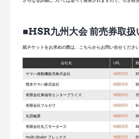
さらなる詳細については追って発表されますので、引き続
■HSR九州大会 前売券取
紙チケットをお求めの際は、こちらからお問い合せくださ
会社名
URL
ヤマハ発動機販売株式会社
WEBSITE
8
熊本ヤマハ株式会社
WEBSITE
8
有限会社東福寺エンタープライズ
WEBSITE
3
有限会社フルカワ
WEBSITE
8
丸田輪業
WEBSITE
8
有限会社丸三モータース
WEBSITE
8
multi dealer フレックス
WEBSITE
8