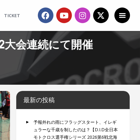
TICKET
。2大会連続にて開催
最新の投稿
予報外れの雨にフラッグスタート、イレギ
ュラーな千歳を制したのは？【D.I.D全日本
モトクロス選手権シリーズ 2026第6戦北海