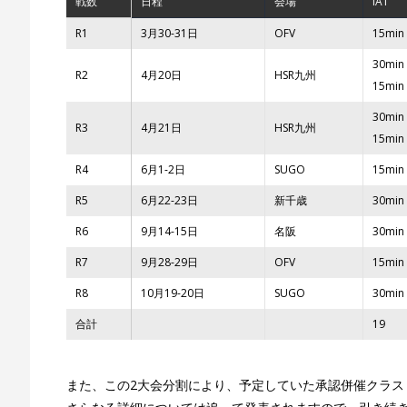
戦数
日程
会場
IA1
R1
3月30-31日
OFV
15min 
30min 
R2
4月20日
HSR九州
15min 
30min 
R3
4月21日
HSR九州
15min 
R4
6月1-2日
SUGO
15min 
R5
6月22-23日
新千歳
30min 
R6
9月14-15日
名阪
30min 
R7
9月28-29日
OFV
15min 
R8
10月19-20日
SUGO
30min 
合計
19
また、この2大会分割により、予定していた承認併催クラス（