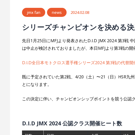
jmx fan
news
2024.02.08
シリーズチャンピオンを決める決
先日1月25日にMFJより発表されたD.I.D JMX 2024 
は中止が検討されておりましたが、本日MFJより第3戦の
D.I.D全日本モトクロス選手権シリーズ2024 第3戦の代替開催
既に予定されていた第2戦、4/20（土）〜21（日）HSR
とになります。
この決定に伴い、チャンピオンシップポイントを競う公認ク
D.I.D JMX 2024 公認クラス開催ヒート数