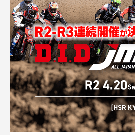
ビ
ゲ
ー
シ
ョ
ン