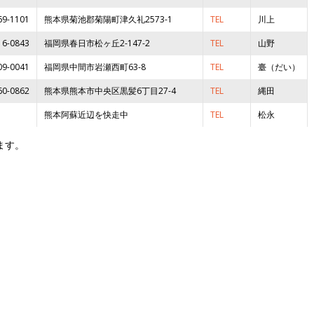
69-1101
熊本県菊池郡菊陽町津久礼2573-1
TEL
川上
16-0843
福岡県春日市松ヶ丘2-147-2
TEL
山野
09-0041
福岡県中間市岩瀬西町63-8
TEL
臺（だい）
60-0862
熊本県熊本市中央区黒髪6丁目27-4
TEL
縄田
熊本阿蘇近辺を快走中
TEL
松永
ます。