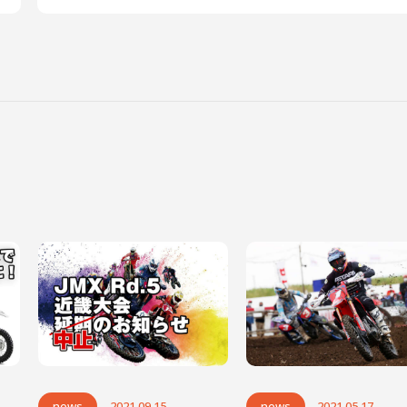
news
2021.09.15
news
2021.05.17