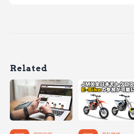
Related
news
2023.02.03
news
2021.08.06