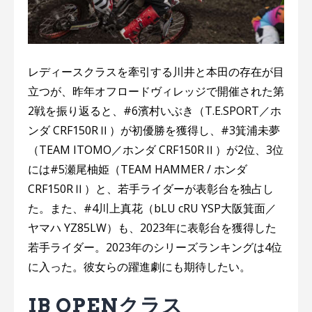
レディースクラスを牽引する川井と本田の存在が目
立つが、昨年オフロードヴィレッジで開催された第
2戦を振り返ると、#6濱村いぶき（T.E.SPORT／ホ
ンダ CRF150RⅡ）が初優勝を獲得し、#3箕浦未夢
（TEAM ITOMO／ホンダ CRF150RⅡ）が2位、3位
には#5瀬尾柚姫（TEAM HAMMER / ホンダ
CRF150RⅡ）と、若手ライダーが表彰台を独占し
た。また、#4川上真花（bLU cRU YSP⼤阪箕⾯／
ヤマハ YZ85LW）も、2023年に表彰台を獲得した
若手ライダー。2023年のシリーズランキングは4位
に入った。彼女らの躍進劇にも期待したい。
IB OPENクラス