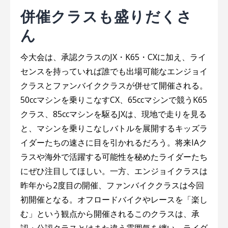
併催クラスも盛りだくさ
ん
今大会は、承認クラスのJX・K65・CXに加え、ライ
センスを持っていれば誰でも出場可能なエンジョイ
クラスとファンバイククラスが併せて開催される。
50ccマシンを乗りこなすCX、65ccマシンで競うK65
クラス、85ccマシンを駆るJXは、現地で走りを見る
と、マシンを乗りこなしバトルを展開するキッズラ
イダーたちの速さに目を引かれるだろう。将来IAク
ラスや海外で活躍する可能性を秘めたライダーたち
にぜひ注目してほしい。一方、エンジョイクラスは
昨年から2度目の開催、ファンバイククラスは今回
初開催となる。オフロードバイクやレースを「楽し
む」という観点から開催されるこのクラスは、承
認・公認クラスとはまた違う雰囲気を纏い、ライダ