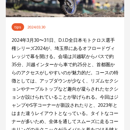
ー
シ
ョ
tips
2024.03.30
ン
2024年3月30〜31日、D.I.D全日本モトクロス選手
権シリーズ2024が、埼玉県にあるオフロードヴィ
レッジで幕を開ける。会場は川越駅からバスで約
35分、川越インターから車で約25分と、首都圏か
らのアクセスがしやすいのが魅力的だ。コースの特
徴としては、アップダウンが少なく、リズムセクシ
ョンやテーブルトップなど趣向が凝らされたセクシ
ョンが設けられていることが挙げられる。今回はジ
ャンプやS字コーナーが新設されたりと、2023年と
はまた違うレイアウトとなっている。タイトなコー
ナーが多いため、全体を通してスムーズに走るコー
ナリングのテクニックがライバルと差をつける鍵と