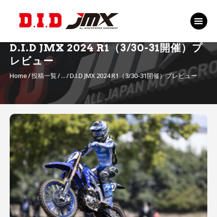
TOP
EVENT
D.I.D JMX 2024 R1（3/30-31開催）プ
RANKING 2026
レビュー
RIDERS 2026
Home
投稿一覧
...
D.I.D JMX 2024 R1（3/30-31開催）プレビュー
SPONSORS
TICKET
投
MSP Motosports
稿
Promotion TOP
ナ
ビ
ゲ