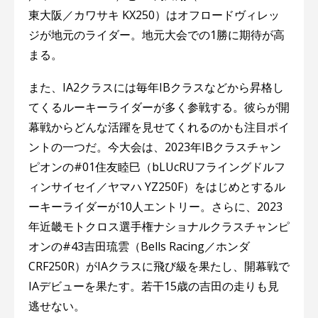
東⼤阪／カワサキ KX250）はオフロードヴィレッ
ジが地元のライダー。地元大会での1勝に期待が高
まる。
また、IA2クラスには毎年IBクラスなどから昇格し
てくるルーキーライダーが多く参戦する。彼らが開
幕戦からどんな活躍を見せてくれるのかも注目ポイ
ントの一つだ。今大会は、2023年IBクラスチャン
ピオンの#01住友睦⺒（bLUcRUフライングドルフ
ィンサイセイ／ヤマハ YZ250F）をはじめとするル
ーキーライダーが10人エントリー。さらに、2023
年近畿モトクロス選手権ナショナルクラスチャンピ
オンの#43吉⽥琉雲（Bells Racing／ホンダ
CRF250R）がIAクラスに飛び級を果たし、開幕戦で
IAデビューを果たす。若干15歳の吉田の走りも見
逃せない。