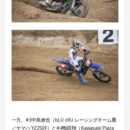
一方、#3中島漱也（bLU cRU レーシングチーム鷹
／ヤマハ YZ250F）と#4鴨田翔（Kawasaki Plaza