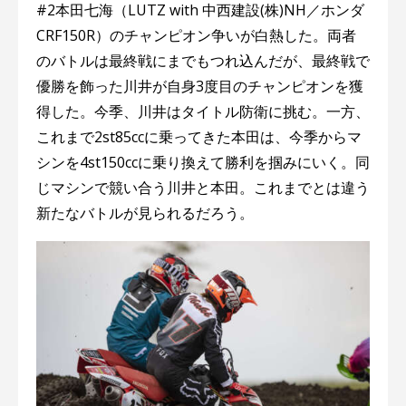
#2本田七海（LUTZ with 中⻄建設(株)NH／ホンダ
CRF150R）のチャンピオン争いが白熱した。両者
のバトルは最終戦にまでもつれ込んだが、最終戦で
優勝を飾った川井が自身3度目のチャンピオンを獲
得した。今季、川井はタイトル防衛に挑む。一方、
これまで2st85ccに乗ってきた本田は、今季からマ
シンを4st150ccに乗り換えて勝利を掴みにいく。同
じマシンで競い合う川井と本田。これまでとは違う
新たなバトルが見られるだろう。