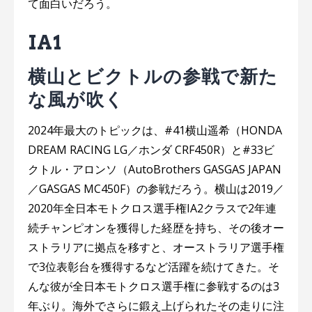
て面白いだろう。
IA1
横山とビクトルの参戦で新た
な風が吹く
2024年最大のトピックは、#41横山遥希（HONDA
DREAM RACING LG／ホンダ CRF450R）と#33ビ
クトル・アロンソ（AutoBrothers GASGAS JAPAN
／GASGAS MC450F）の参戦だろう。横山は2019／
2020年全日本モトクロス選手権IA2クラスで2年連
続チャンピオンを獲得した経歴を持ち、その後オー
ストラリアに拠点を移すと、オーストラリア選手権
で3位表彰台を獲得するなど活躍を続けてきた。そ
んな彼が全日本モトクロス選手権に参戦するのは3
年ぶり。海外でさらに鍛え上げられたその走りに注