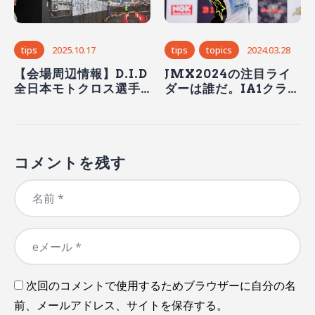
tips
2025.10.17
tips
topics
2024.03.28
【会場周辺情報】D.I.D
JMX2024の注目ライ
全日本モトクロス選手
ダーは誰だ。IA1クラス
権シリーズ2025 第6戦
編
21Groupカップ 東福
寺保雄記念
コメントを残す
次回のコメントで使用するためブラウザーに自分の名
前、メールアドレス、サイトを保存する。