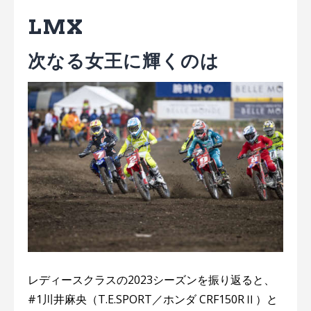
LMX
次なる女王に輝くのは
レディースクラスの2023シーズンを振り返ると、
#1川井⿇央（T.E.SPORT／ホンダ CRF150RⅡ）と