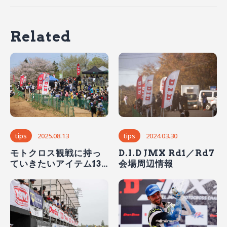
Related
tips
2025.08.13
tips
2024.03.30
モトクロス観戦に持っ
D.I.D JMX Rd1／Rd7
ていきたいアイテム13
会場周辺情報
選