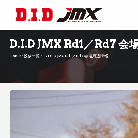
D.I.D JMX Rd1／Rd7
Home
投稿一覧
...
D.I.D JMX Rd1／Rd7 会場周辺情報
投
稿
ナ