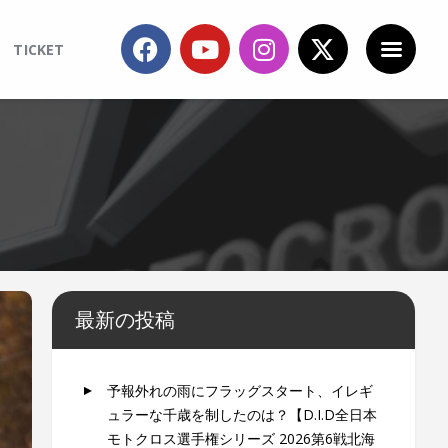
TICKET
最新の投稿
予報外れの雨にフラッグスタート、イレギ
ュラーな千歳を制したのは？【D.I.D全日本
モトクロス選手権シリーズ 2026第6戦北海