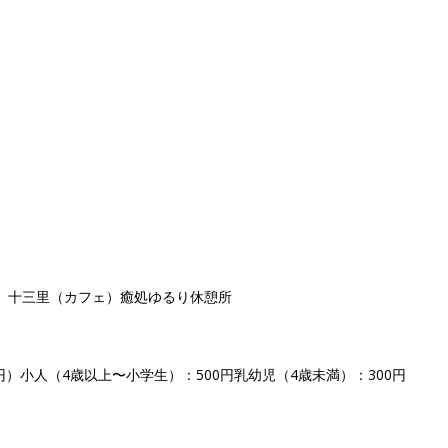
）十三里（カフェ）癒処ゆるり休憩所
0円）小人（4歳以上〜小学生）：500円乳幼児（4歳未満）：300円