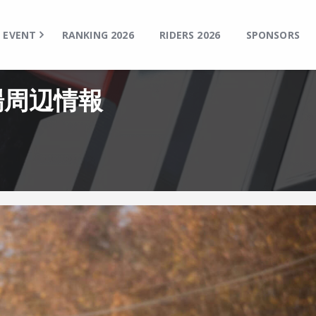
TOP
EVENT
EVENT
RANKING 2026
RIDERS 2026
SPONSORS
RANKING 2026
RIDERS 2026
 会場周辺情報
SPONSORS
TICKET
MSP Motosports Promotion TOP