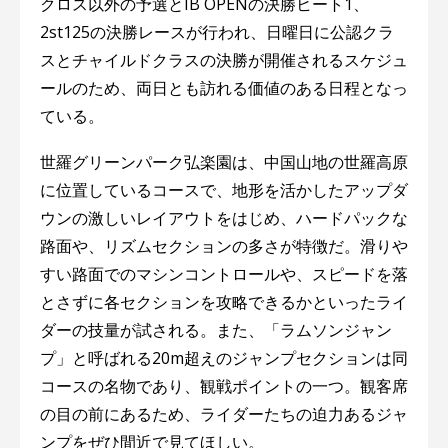
クロス以外の予選とIB OPENの決勝ヒート1、
2st125の決勝レースが行われ、日曜日に公認クラ
スとチャイルドクラスの決勝が開催されるスケジュ
ールのため、両日とも訪れる価値のある日程となっ
ている。
世羅グリーンパーク弘楽園は、中国山地の世羅高原
に位置しているコースで、地形を活かしたアップダ
ウンの激しいレイアウトをはじめ、ハードパックな
路面や、リズムセクションの多さが特徴だ。滑りや
すい路面でのマシンコントロールや、スピードを落
とさずに各セクションを攻略できるかといったライ
ダーの技量が試される。また、「ラムソンジャン
プ」と呼ばれる20m超えのジャンプセクションは同
コースの名物であり、観戦ポイントの一つ。観客席
の目の前にあるため、ライダーたちの迫力あるジャ
ンプをぜひ間近で見てほしい。