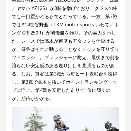
／ヤマハ YZ125）が3勝を挙げており、クラスの中
でも一目置かれる存在となっている。一方、第3戦
では#14笹谷野亜（TKM motor sports いわて／ホ
ンダ CRF250R）が初優勝を飾り、その実力を示し
た。レースでは髙木が何度もアタックを仕掛ける
が、笹谷はそれに動じることなくトップを守り切り
フィニッシュ。プレッシャーに耐え、最後まで前を
譲らない安定感のある走りは目を見張るものがあ
る。なお、笹谷は第2戦から毎ヒート表彰台を獲得
し、第3戦で髙木を抜いてポイントランキングトッ
プに浮上。第4戦も安定した走りで1位に輝くの
か、期待がかかる。