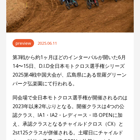
ゲ
ー
シ
ョ
preview
2025.06.11
ン
第3戦から約1ヶ月ほどのインターバルが開いた6月
14〜15日、D.I.D全日本モトクロス選手権シリーズ
2025第4戦中国大会が、広島県にある世羅グリーン
パーク弘楽園にて行われる。
同会場で全日本モトクロス選手権が開催されるのは
2023年以来2年ぶりとなる。開催クラスは4つの公
認クラス、IA1・IA2・レディース・IB OPENに加
え、承認クラスとなるチャイルドクロス（CX）と
2st125クラスが併催される。土曜日にチャイルド