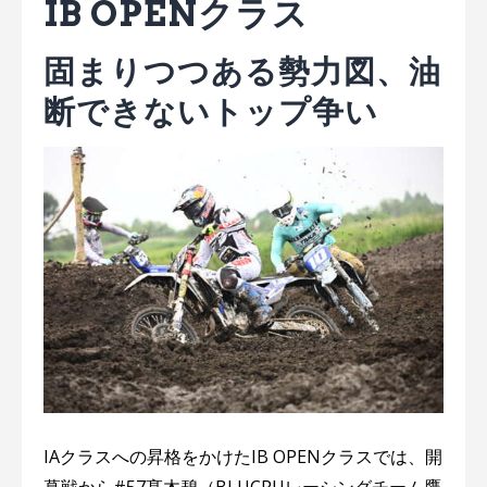
IB OPENクラス
固まりつつある勢力図、油
断できないトップ争い
IAクラスへの昇格をかけたIB OPENクラスでは、開
幕戦から#57髙木碧（BLUCRUレーシングチーム鷹