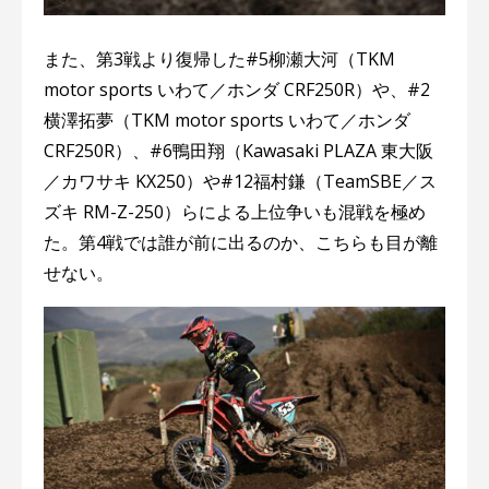
また、第3戦より復帰した#5柳瀬大河（TKM
motor sports いわて／ホンダ CRF250R）や、#2
横澤拓夢（TKM motor sports いわて／ホンダ
CRF250R）、#6鴨田翔（Kawasaki PLAZA 東大阪
／カワサキ KX250）や#12福村鎌（TeamSBE／ス
ズキ RM-Z-250）らによる上位争いも混戦を極め
た。第4戦では誰が前に出るのか、こちらも目が離
せない。