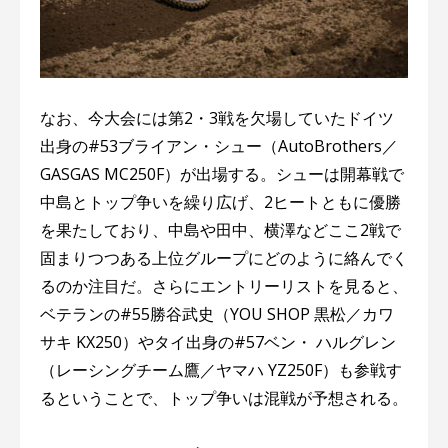
なお、今大会には第2・3戦を欠場していたドイツ
出身の#53ブライアン・シュー（AutoBrothers／
GASGAS MC250F）が出場する。シューは開幕戦で
中島とトップ争いを繰り広げ、2ヒートともに優勝
を果たしており、中島や田中、横澤などここ2戦で
固まりつつある上位グループにどのように絡んでく
るのか注目だ。さらにエントリーリストを見ると、
ベテランの#55勝谷武史（YOU SHOP 黒松／カワ
サキ KX250）やタイ出身の#57ベン・ ハルグレン
（レーシングチーム鷹／ヤマハ YZ250F）も参戦す
るということで、トップ争いは混戦が予想される。