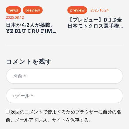
news
preview
preview
2025.10.24
2025.08.12
【プレビュー】D.I.D全
日本から2人が挑戦。
日本モトクロス選手権
YZ BLU CRU FIM
シリーズ2025 第7戦 第
Europe Cup
63回 MFJ-GP モトク
SuperFinale 事前情
ロス大会（11/1-2開
報
催）
コメントを残す
次回のコメントで使用するためブラウザーに自分の名
前、メールアドレス、サイトを保存する。