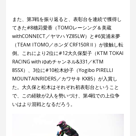
また、第3戦を振り返ると、表彰台を連続で獲得し
てきた#8穗苅愛香（TOMOレーシング＆美蔵
withCONNECT／ヤマハ YZ85LW）と#6箕浦未夢
（TEAＭ ITOMO／ホンダ CRF150RⅡ）が接触し転
倒。これにより2位に#12大久保梨子（KTM TOKAI
RACING with ゆめチャンネル&331／KTM
85SX）、3位に#10松木紗子（Yogibo PIRELLI
MOUNTAINRIDERS／カワサキ KX85）が入賞し
た。大久保と松木はそれぞれ初表彰台ということ
で、この経験が2人を勢いづけ、第4戦での上位争
いはより混戦となるだろう。