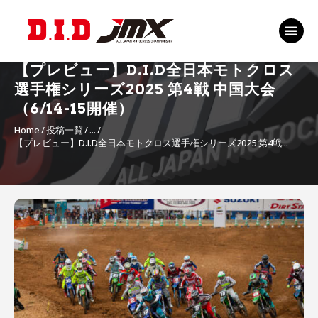
TOP
EVENT
【プレビュー】D.I.D全日本モトクロス
RANKING 2026
選手権シリーズ2025 第4戦 中国大会
RIDERS 2026
（6/14-15開催）
Home
投稿一覧
...
SPONSORS
【プレビュー】D.I.D全日本モトクロス選手権シリーズ2025 第4戦...
TICKET
MSP Motosports
Promotion TOP
投
稿
ナ
ビ