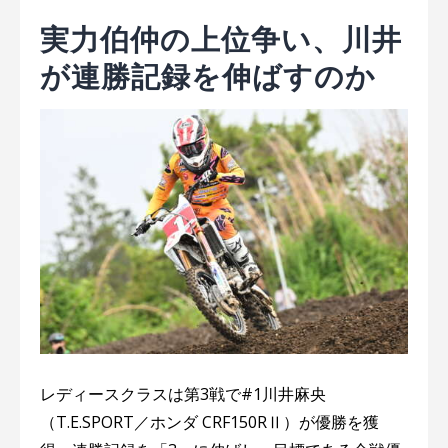
実力伯仲の上位争い、川井
が連勝記録を伸ばすのか
レディースクラスは第3戦で#1川井⿇央
（T.E.SPORT／ホンダ CRF150RⅡ）が優勝を獲