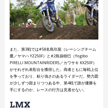
また、第3戦では#58名島玖龍（レーシングチーム
鷹／ヤマハ YZ250F）と#2島袋樹巳（Yogibo
PIRELLI MOUNTAINRIDERS／カワサキ KX250F）
がそれぞれ表彰台を獲得した。両者ともに毎戦上位
を争っており、粘り強さのあるライダーだ。勢力図
が少しずつ固まりつつある中、第4戦で誰が優勝を
手にするのか、レースの行方は見逃せない。
LMX