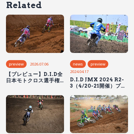
Related
preview
2026.07.06
news
preview
2024.04.17
【プレビュー】D.I.D全
D.I.D JMX 2024 R2-
日本モトクロス選手権
3（4/20-21開催）プレ
シリーズ2026 第6戦 北
ビュー
海道千歳大会（7/12開
催）