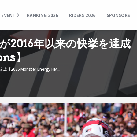
TOP
EVENT
EVENT
RANKING 2026
RIDERS 2026
SPONSORS
RANKING 2026
RIDERS 2026
016年以来の快挙を達成【2025
SPONSORS
ions】
TICKET
MSP Motosports Promotion TOP
 Monster Energy FIM...