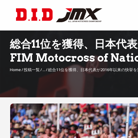
総合11位を獲得、日本代表が2
FIM Motocross of Nat
Home
投稿一覧
...
総合11位を獲得、日本代表が2016年以来の快挙を達成【2025
投
稿