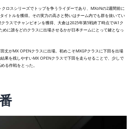
トクロスシリーズでトップを争うライダーであり、MXoNの2週間前に
なるタイトルを獲得。その実力の高さと勢いはチーム内でも群を抜いてい
A2クラスでチャンピオンを獲得、大倉は2025年第5戦終了時点でIA1ク
るために誰をどのクラスに出場させるかが日本チームにとって鍵となっ
田丈がMX OPENクラスに出場。初めこそMXGPクラスに下田を出場
的結果を残しやすいMX OPENクラスで下田を走らせることで、少しで
高める作戦をとった。
3番