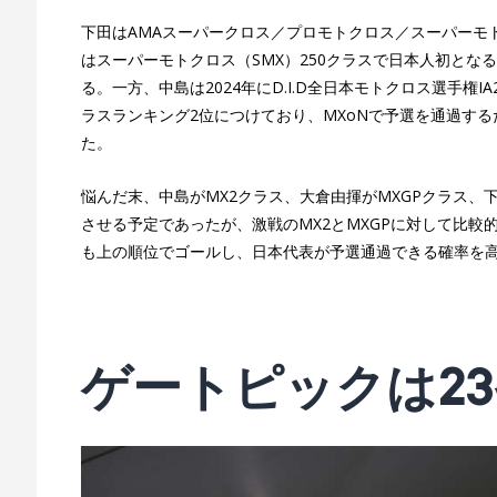
下田はAMAスーパークロス／プロモトクロス／スーパーモ
はスーパーモトクロス（SMX）250クラスで日本人初と
る。一方、中島は2024年にD.I.D全日本モトクロス選手権I
ラスランキング2位につけており、MXoNで予選を通過す
た。
悩んだ末、中島がMX2クラス、大倉由揮がMXGPクラス、下
させる予定であったが、激戦のMX2とMXGPに対して比較
も上の順位でゴールし、日本代表が予選通過できる確率を
ゲートピックは2