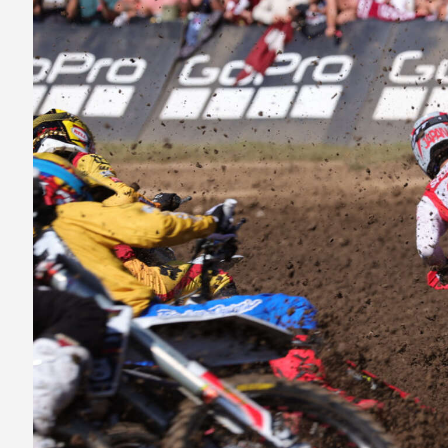
ナ
ビ
ゲ
ー
シ
ョ
ン