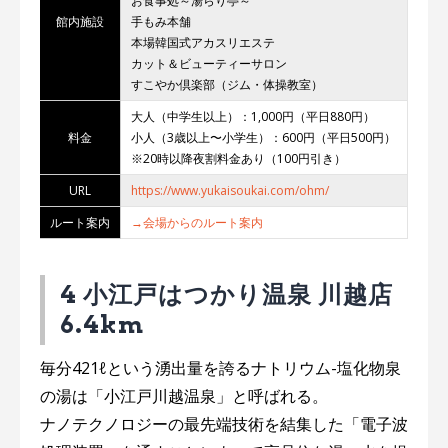
お食事処～湯らり亭～
館内施設
手もみ本舗
本場韓国式アカスリエステ
カット＆ビューティーサロン
すこやか倶楽部（ジム・体操教室）
大人（中学生以上）：1,000円（平日880円）
料金
小人（3歳以上〜小学生）：600円（平日500円）
※20時以降夜割料金あり（100円引き）
URL
https://www.yukaisoukai.com/ohm/
ルート案内
→会場からのルート案内
4 小江戸はつかり温泉 川越店
6.4km
毎分421ℓという湧出量を誇るナトリウム-塩化物泉
の湯は「小江戸川越温泉」と呼ばれる。
ナノテクノロジーの最先端技術を結集した「電子波