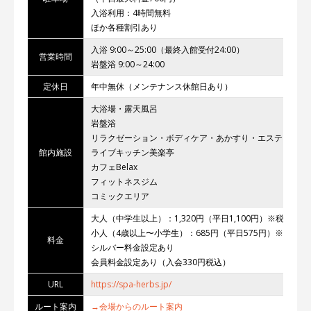
入浴利用：4時間無料
ほか各種割引あり
入浴 9:00～25:00（最終入館受付24:00）
営業時間
岩盤浴 9:00～24:00
定休日
年中無休（メンテナンス休館日あり）
大浴場・露天風呂
岩盤浴
リラクゼーション・ボディケア・あかすり・エステ
館内施設
ライブキッチン美楽亭
カフェBelax
フィットネスジム
コミックエリア
大人（中学生以上）：1,320円（平日1,100円）※税込
小人（4歳以上〜小学生）：685円（平日575円）※税込
料金
シルバー料金設定あり
会員料金設定あり（入会330円税込）
URL
https://spa-herbs.jp/
ルート案内
→会場からのルート案内