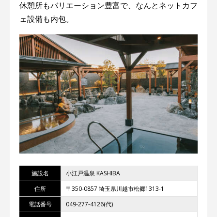
休憩所もバリエーション豊富で、なんとネットカフ
ェ設備も内包。
施設名
小江戸温泉 KASHIBA
住所
〒350-0857 埼玉県川越市松郷1313-1
電話番号
049-277-4126(代)