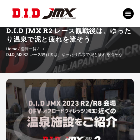
TOP
EVENT
D.I.D JMX R2 レース観戦後は、ゆった
RANKING 2026
り温泉で泥と疲れを流そう
RIDERS 2026
Home
投稿一覧
...
D.I.D JMX R2 レース観戦後は、ゆったり温泉で泥と疲れを流そう
SPONSORS
TICKET
MSP Motosports
投
Promotion TOP
稿
ナ
ビ
ゲ