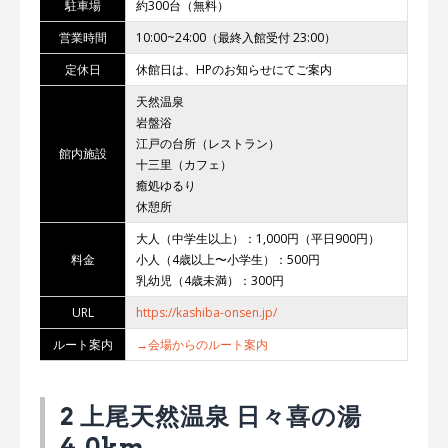
駐車場
約300台（無料）
営業時間
10:00~24:00（最終入館受付 23:00）
定休日
休館日は、HPのお知らせにてご案内
天然温泉
岩盤浴
江戸の台所（レストラン）
館内施設
十三里（カフェ）
癒処ゆるり
休憩所
大人（中学生以上）：1,000円（平日900円）
料金
小人（4歳以上〜小学生）：500円
乳幼児（4歳未満）：300円
URL
https://kashiba-onsen.jp/
ルート案内
→会場からのルート案内
2 上尾天然温泉 日々喜の湯
4.0km