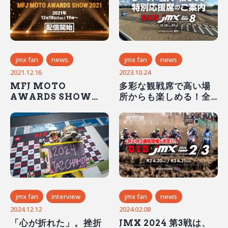
jmx fan
news
jmx fan
news
2021.12.16
2023.10.24
MFJ MOTO
多彩な観戦席で高い場
AWARDS SHOW
所からも楽しめる！全
2021 開催！
日本モトクロス第8戦は
今週末！埼玉県オフロ
ードヴィレッジで開
催！
jmx fan
interview
jmx fan
news
2024.12.12
2024.02.08
「心が折れた」。挫折
JMX 2024 第3戦は、