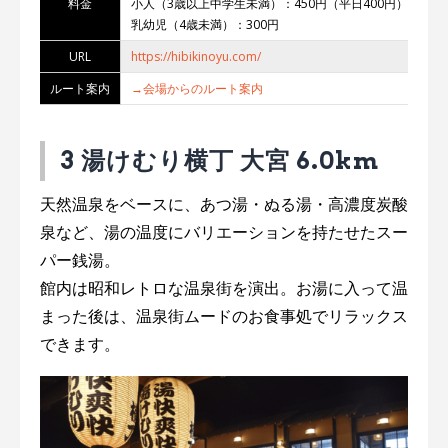
料金
小人（3歳以上中学生未満）：450円（平日400円）
乳幼児（4歳未満）：300円
URL
https://hibikinoyu.com/
ルート案内
→会場からのルート案内
3 湯けむり横丁 大宮 6.0km
天然温泉をベースに、あつ湯・ぬる湯・高濃度炭酸
泉など、湯の温度にバリエーションを持たせたスー
パー銭湯。
館内は昭和レトロな温泉街を演出。お湯に入って温
まった後は、温泉街ムードのお食事処でリラックス
できます。