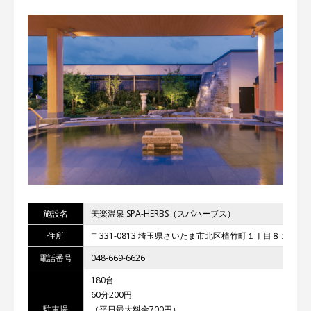
施設名
美楽温泉 SPA-HERBS（スパハーブス）
住所
〒331-0813 埼玉県さいたま市北区植竹町１丁目８１６−８
電話番号
048-669-6626
180台
60分200円
駐車場
（平日最大料金700円）