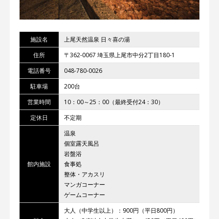
施設名
上尾天然温泉 日々喜の湯
住所
〒362-0067 埼玉県上尾市中分2丁目180-1
電話番号
048-780-0026
駐車場
200台
営業時間
10：00～25：00（最終受付24：30）
定休日
不定期
温泉
個室露天風呂
岩盤浴
館内施設
食事処
整体・アカスリ
マンガコーナー
ゲームコーナー
大人（中学生以上）：900円（平日800円）