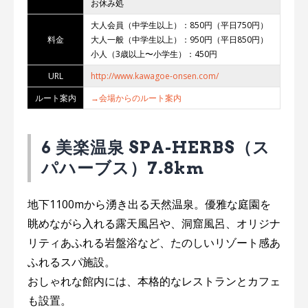
お休み処
大人会員（中学生以上）：850円（平日750円）
料金
大人一般（中学生以上）：950円（平日850円）
小人（3歳以上〜小学生）：450円
URL
http://www.kawagoe-onsen.com/
ルート案内
→会場からのルート案内
6 美楽温泉 SPA-HERBS（ス
パハーブス）7.8km
地下1100mから湧き出る天然温泉。優雅な庭園を
眺めながら入れる露天風呂や、洞窟風呂、オリジナ
リティあふれる岩盤浴など、たのしいリゾート感あ
ふれるスパ施設。
おしゃれな館内には、本格的なレストランとカフェ
も設置。