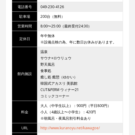
電話番号
049-230-4126
駐車場
200台（無料）
営業時間
8:00〜25:00（最終受付24:30）
年中無休
定休日
※設備点検の為、年に数日お休みがあります。
温泉
サウナ+ロウリュウ
野天風呂
食事処
館内施設
癒し処 癒憩（ゆかい）
韓国式アカスリ 美肌館
CUT&PERM ウィナー21
コミックコーナー
大人（中学生以上）：900円（平日800円）
料金
小人（4歳以上〜小学生）：420円
※朝風呂・夜風呂割引料金あり
URL
http://www.kuranoyu.net/kawagoe/