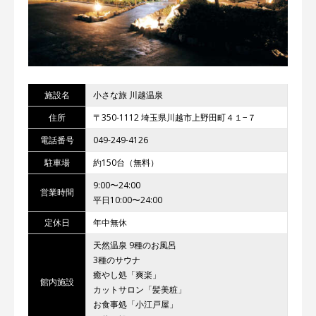
施設名
小さな旅 川越温泉
住所
〒350-1112 埼玉県川越市上野田町４１−７
電話番号
049-249-4126
駐車場
約150台（無料）
9:00〜24:00
営業時間
平日10:00〜24:00
定休日
年中無休
天然温泉 9種のお風呂
3種のサウナ
癒やし処「爽楽」
館内施設
カットサロン「髪美粧」
お食事処「小江戸屋」