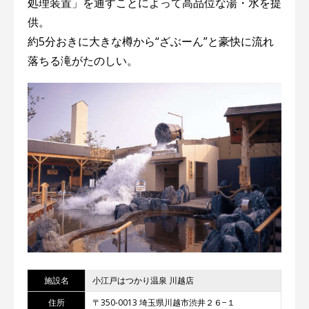
処理装置」を通すことによって高品位な湯・水を提
供。
約5分おきに大きな樽から“ざぶーん”と豪快に流れ
落ちる滝がたのしい。
施設名
小江戸はつかり温泉 川越店
住所
〒350-0013 埼玉県川越市渋井２６−１