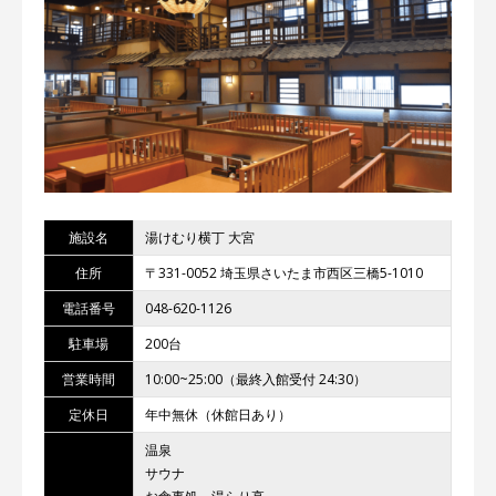
施設名
湯けむり横丁 大宮
住所
〒331-0052 埼玉県さいたま市西区三橋5-1010
電話番号
048-620-1126
駐車場
200台
営業時間
10:00~25:00（最終入館受付 24:30）
定休日
年中無休（休館日あり）
温泉
サウナ