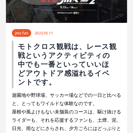
ー
シ
ョ
jmx fan
2023.05.11
ン
モトクロス観戦は、レース観
戦というアクティビティの
中でも一番といっていいほ
どアウトドア感溢れるイベ
ントです。
遊園地や野球場、サッカー場などでの一日と比べる
と、とってもワイルドな体験なのです。
屋根や風よけもない未舗装のコースは、駆け抜ける
ライダーも、それを応援するファンも、土煙、泥、
日光、雨などにさらされ、夕方ごろにはどっぷりと