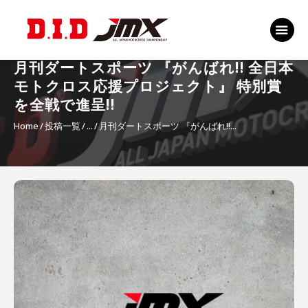
TOP
EVENT
月刊ダートスポーツ 『がんばれ!! 全日本
RANKING 2026
モトクロス応援プロジェクト』 特別賞
RIDERS 2026
を全戦で進呈!!
Home
投稿一覧
...
月刊ダートスポーツ 『がんばれ!!...
SPONSORS
TICKET
MSP Motosports
投
Promotion TOP
稿
ナ
ビ
ゲ