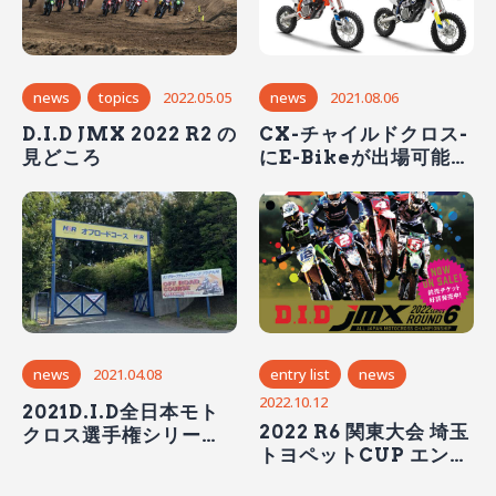
news
topics
2022.05.05
news
2021.08.06
D.I.D JMX 2022 R2 の
CX-チャイルドクロス-
見どころ
にE-Bikeが出場可能
に！
news
2021.04.08
entry list
news
2022.10.12
2021D.I.D全日本モト
2022 R6 関東大会 埼玉
クロス選手権シリー
トヨペットCUP エント
ズ 開幕戦(4/10～11)
リーリスト
の観戦情報＆見どころ