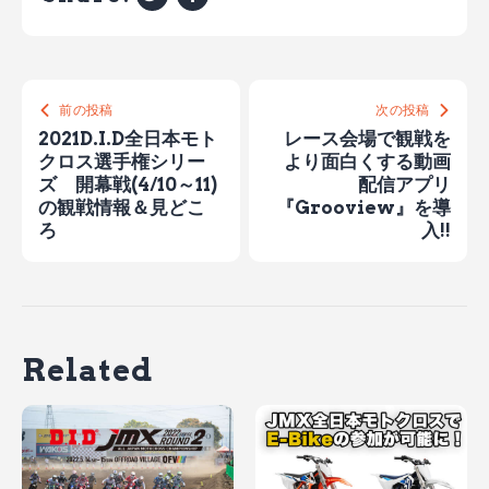
前の投稿
次の投稿
2021D.I.D全日本モト
レース会場で観戦を
クロス選手権シリー
より面白くする動画
ズ 開幕戦(4/10～11)
配信アプリ
の観戦情報＆見どこ
『Grooview』を導
ろ
入!!
Related