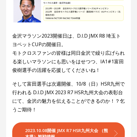
金沢マラソン2023開催日は、D.I.D JMX R8 埼玉ト
ヨペットCUPの開催日。
モトクロスファンの皆様は同日金沢で繰り広げられ
る楽しいマラソンにも思いをはせつつ、IA1#1富田
俊樹選手の活躍を応援してくださいね！
そして富田選手は次週開催、10/8（日）HSR九州で
行われる D.I.D JMX 2023 R7 HSR九州大会の表彰台
にて、金沢の魅力を伝えることができるのか！？乞
うご期待！
2023.10.08開催 JMX R7 HSR九州大会 （熊
本県）観戦情報