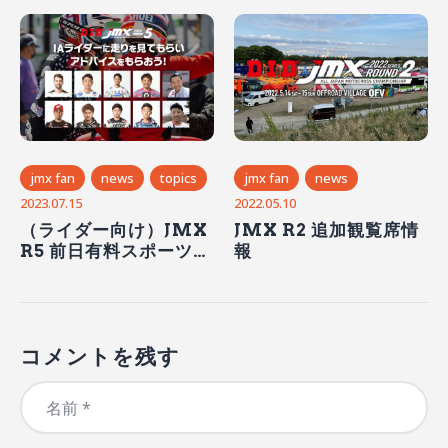
目！
jmx fan
news
topics
jmx fan
news
2023.07.15
2022.05.10
（ライダー向け）JMX
JMX R2 追加観覧席情
R5 前日有料スポーツ走
報
行ライディングアドバ
イス実施
コメントを残す