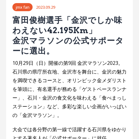
ー
jmx fan
2023.09.29
富田俊樹選手「金沢でしか味
シ
わえない42.195Km」
ョ
金沢マラソンの公式サポータ
ン
ーに選出。
10月29日（日）開催の第9回 金沢マラソン2023。
石川県の県庁所在地、金沢市を舞台に、金沢の魅力
を満喫できるコースと、オリンピック金メダリスト
を筆頭に、有名選手が務める「ゲストペースランナ
ー」、石川・金沢の食文化を味わえる「食べまっし
ステーション」など、多彩な楽しい企画がいっぱい
の「金沢マラソン」。
大会では各分野の第一線で活躍する石川県をゆかり
とする著名人が「公式サポーター」に就任。