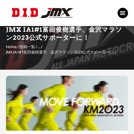
TOP
EVENT
JMX IA1#1富田俊樹選手、金沢マラソ
RANKING 2026
ン2023公式サポーターに！
RIDERS 2026
Home
投稿一覧
...
JMX IA1#1富田俊樹選手、金沢マラソン2023公式サポーターに！
SPONSORS
TICKET
MSP Motosports
投
Promotion TOP
稿
ナ
ビ
ゲ